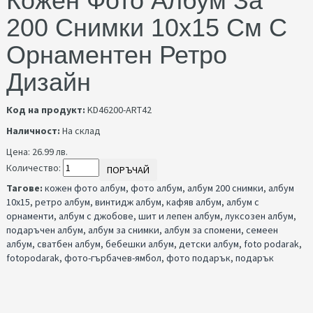
Кожен Фото Албум За
200 Снимки 10x15 См С
Орнаментен Ретро
Дизайн
Код на продукт:
KD46200-ART42
Наличност:
На склад
Цена:
26.99 лв.
Количество:
ПОРЪЧАЙ
Тагове:
кожен фото албум
,
фото албум
,
албум 200 снимки
,
албум
10x15
,
ретро албум
,
винтидж албум
,
кафяв албум
,
албум с
орнаменти
,
албум с джобове
,
шит и лепен албум
,
луксозен албум
,
подаръчен албум
,
албум за снимки
,
албум за спомени
,
семеен
албум
,
сватбен албум
,
бебешки албум
,
детски албум
,
foto podarak
,
fotopodarak
,
фото-гърбачев-ямбол
,
фото подарък
,
подарък