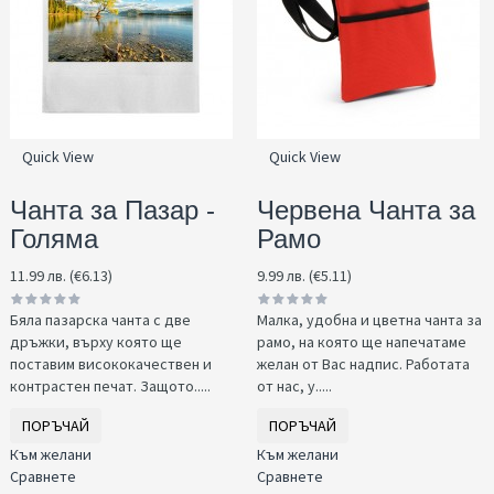
Quick View
Quick View
Чанта за Пазар -
Червена Чанта за
Голяма
Рамо
11.99 лв. (€6.13)
9.99 лв. (€5.11)
Бяла пазарска чанта с две
Малка, удобна и цветна чанта за
дръжки, върху която ще
рамо, на която ще напечатаме
поставим висококачествен и
желан от Вас надпис. Работата
контрастен печат. Защото.....
от нас, у.....
ПОРЪЧАЙ
ПОРЪЧАЙ
Към желани
Към желани
Сравнете
Сравнете