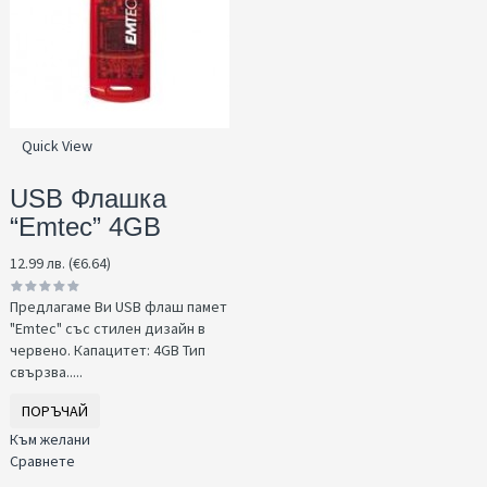
Quick View
USB Флашка
“Emtec” 4GB
12.99 лв. (€6.64)
Предлагаме Ви USB флаш памет
"Emtec" със стилен дизайн в
червено. Капацитет: 4GB Тип
свързва.....
ПОРЪЧАЙ
Към желани
Сравнете