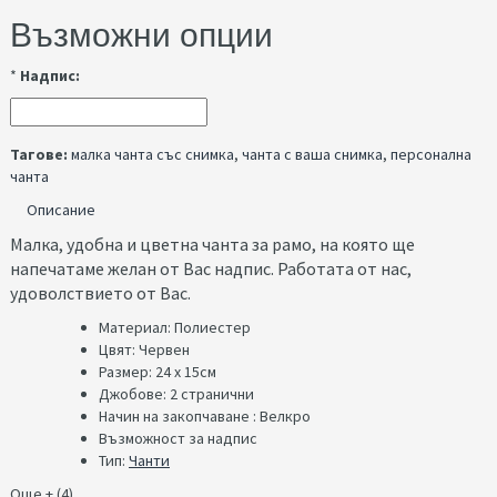
Възможни опции
*
Надпис:
Тагове:
малка чанта със снимка
,
чанта с ваша снимка
,
персонална
чанта
Описание
Малка, удобна и цветна чанта за рамо, на която ще
напечатаме желан от Вас надпис. Работата от нас,
удоволствието от Вас.
Материал: Полиестер
Цвят: Червен
Размер: 24 x 15см
Джобове: 2 странични
Начин на закопчаване : Велкро
Възможност за надпис
Тип:
Чанти
Още + (4)