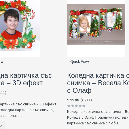
ew
Quick View
на картичка със
Коледна картичка 
а – 3D ефект
снимка – Весела К
с Олаф
5.11)
9.99 лв. (€5.11)
артичка със снимка – 3D ефект
коледна картичка със снимка,
Коледна картичка със снимка – В
с впечат.....
Коледа с Олаф Празнична коледн
картичка със снимка с люби.....
Й