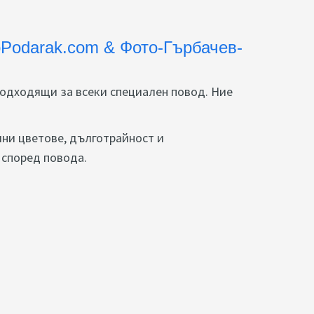
oPodarak.com & Фото-Гърбачев-
одходящи за всеки специален повод. Ние
чни цветове, дълготрайност и
 според повода.