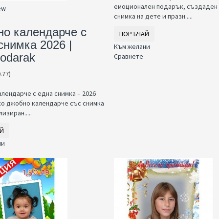
емоционален подарък, създаден
ew
снимка на дете и празн.....
о календарче с
ПОРЪЧАЙ
снимка 2026 |
Към желани
odarak
Сравнете
0.77)
лендарче с една снимка – 2026
о джобно календарче със снимка
изиран.....
Й
ни