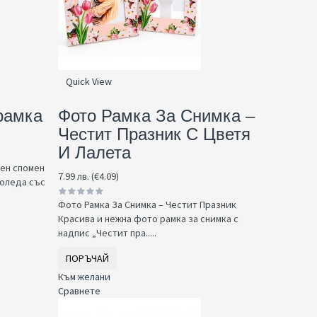
Quick View
рамка
Фото Рамка За Снимка –
Честит Празник С Цветя
И Лалета
чен спомен
7.99 лв. (€4.09)
Коледа със
Фото Рамка За Снимка – Честит Празник
Красива и нежна фото рамка за снимка с
надпис „Честит пра.....
ПОРЪЧАЙ
Към желани
Сравнете