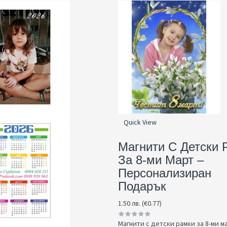
Quick View
Магнити С Детски 
За 8-ми Март –
Персонализиран
Подарък
1.50 лв. (€0.77)
Магнити с детски рамки за 8-ми ма