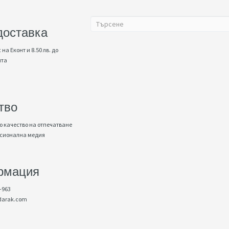
доставка
 на Еконт и 8.50 лв. до
нта
тво
 качество на отпечатване
есионална медия
рмация
-963
darak.com