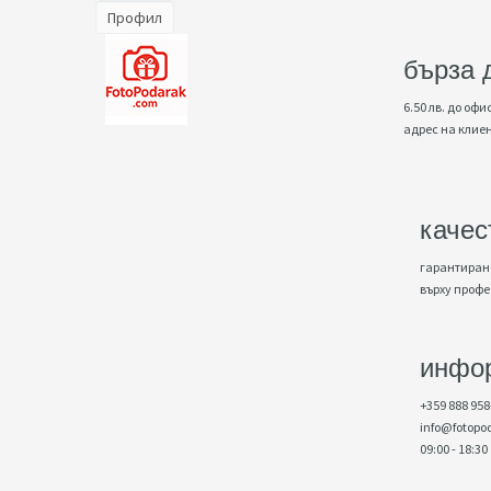
Профил
бърза 
6.50 лв. до офис
адрес на клие
качес
гарантирано
върху проф
инфо
+359 888 958
info@fotopo
09:00 - 18:30