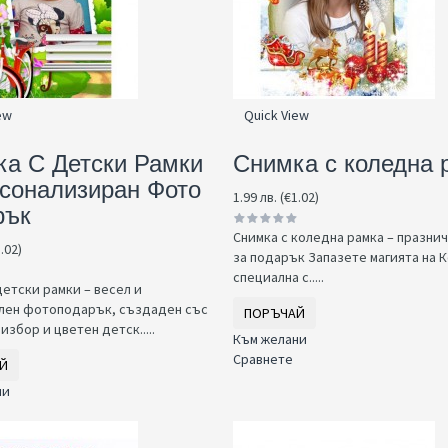
ew
Quick View
а С Детски Рамки
Снимка с коледна 
сонализиран Фото
1.99 лв. (€1.02)
рък
Снимка с коледна рамка – празни
1.02)
за подарък Запазете магията на 
специална с.....
детски рамки – весел и
лен фотоподарък, създаден със
ПОРЪЧАЙ
избор и цветен детск.....
Към желани
Сравнете
Й
ни