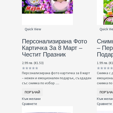
Quick View
Quick Vi
Персонализирана Фото
Снимк
Картичка За 8 Март –
– Пер
Честит Празник
Пода
2.99 лв. (€1.53)
1.99 лв. (€
Персонализирана фото картичка за 8 март
Снимка с 
– нежен и емоционален подарък, създаден
емоциона
със снимка по избор .....
снимка по 
ПОРЪЧАЙ
ПОРЪЧА
Към желани
Към жела
Сравнете
Сравнете