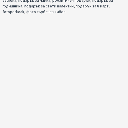
за жена
,
подарък за майка
,
романтичен подарък
,
подарък за
годишнина
,
подарък за свети валентин
,
подарък за 8 март
,
fotopodarak
,
фото гърбачев ямбол