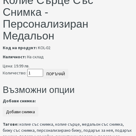
Колие Сърце Със
Снимка -
Персонализиран
Медальон
Код на продукт:
KOL-02
Наличност:
На склад
Цена:
19.99 лв.
Количество:
ПОРЪЧАЙ
Възможни опции
Добави снимка:
Тагове:
колие със снимка
,
колие сърце
,
медальон със снимка
,
бижу със снимка
,
персонализирано бижу
,
подарък за нея
,
подарък