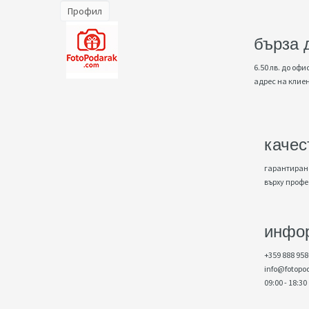
Профил
бърза 
6.50 лв. до офис
адрес на клие
качес
гарантирано
върху проф
инфо
+359 888 958
info@fotopo
09:00 - 18:30