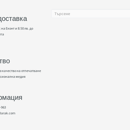
доставка
 на Еконт и 8.50 лв. до
нта
тво
 качество на отпечатване
есионална медия
рмация
-963
darak.com