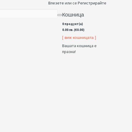
Влезете
или се
Регистрирайте
Кошница
0 продукт(а)
0.00 лв. (€0.00)
[ виж кошницата ]
Вашата кошница е
празна!