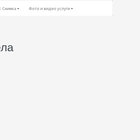
с Снимка
Фото и видео услуги
ела