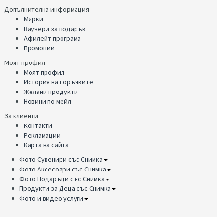
Допълнителна информация
Марки
Ваучери за подарък
Афилейт програма
Промоции
Моят профил
Моят профил
История на поръчките
Желани продукти
Новини по мейл
За клиенти
Контакти
Рекламации
Карта на сайта
Фото Сувенири със Снимка
Фото Аксесоари със Снимка
Фото Подаръци със Снимка
Продукти за Деца със Снимка
Фото и видео услуги