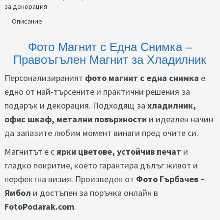
за декорация
Описание
Фото Магнит с Една Снимка –
Правоъгълен Магнит за Хладилник
Персонализираният
фото магнит с една снимка
е
едно от най-търсените и практични решения за
подарък и декорация. Подходящ за
хладилник,
офис шкаф, метални повърхности
и идеален начин
да запазите любим момент винаги пред очите си.
Магнитът е с
ярки цветове, устойчив печат
и
гладко покритие, което гарантира дълъг живот и
перфектна визия. Произведен от
Фото Гърбачев –
Ямбол
и достъпен за поръчка онлайн в
FotoPodarak.com
.