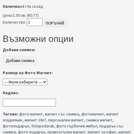
Наличност:
На склад
Цена:
1.50 лв. (€0.77)
Количество:
ПОРЪЧАЙ
Възможни опции
Добави снимка:
Размер на Фото Магнит:
Надпис:
Тагове:
фото магнит
,
магнит със снимка
,
фотомагнит
,
магнит
хладилник
,
магнит 10x7
,
персонален магнит
,
снимка магнит
,
фотоподарък
,
fotopodarak
,
фото гърбачев ямбол
,
подарък със
снимка
,
фото подарък
,
правоъгълен магнит
,
магнит за офис
,
магнит