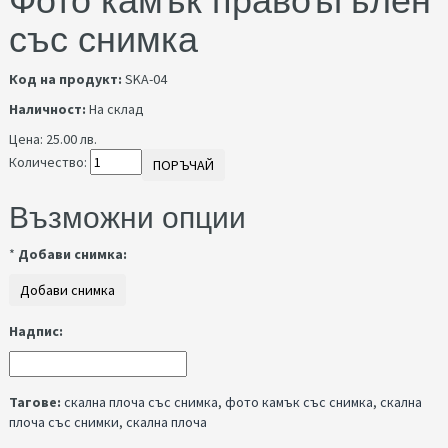
Фото камък правоъгълен
със снимка
Код на продукт:
SKA-04
Наличност:
На склад
Цена:
25.00 лв.
Количество:
ПОРЪЧАЙ
Възможни опции
*
Добави снимка:
Надпис:
Тагове:
скална плоча със снимка
,
фото камък със снимка
,
скална
плоча със снимки
,
скална плоча