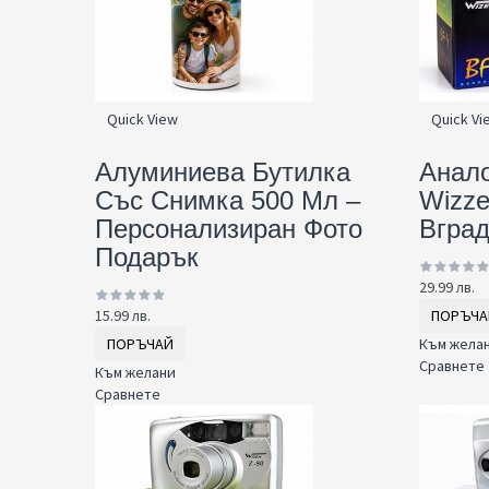
Quick View
Quick Vi
Алуминиева Бутилка
Анало
Със Снимка 500 Мл –
Wizze
Персонализиран Фото
Вград
Подарък
29.99 лв.
15.99 лв.
ПОРЪЧА
ПОРЪЧАЙ
Към жела
Сравнете
Към желани
Сравнете