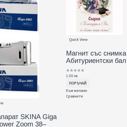
Quick View
Магнит със снимка
Абитуриентски бал
1.50 лв.
ПОРЪЧАЙ
Към желани
Сравнете
ew
парат SKINA Giga
ower Zoom 38–