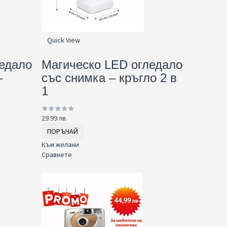
Quick View
едало
Магическо LED огледало
–
със снимка – кръгло 2 в
1
29.99 лв.
ПОРЪЧАЙ
Към желани
Сравнете