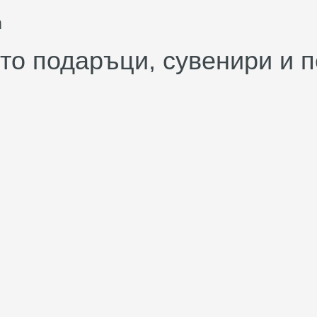
m
о подаръци, сувенири и п