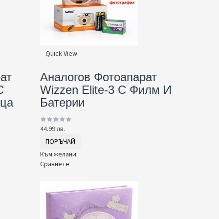
Quick View
ат
Аналогов Фотоапарат
С
Wizzen Elite-3 С Филм И
ица
Батерии
44.99 лв.
ПОРЪЧАЙ
Към желани
Сравнете