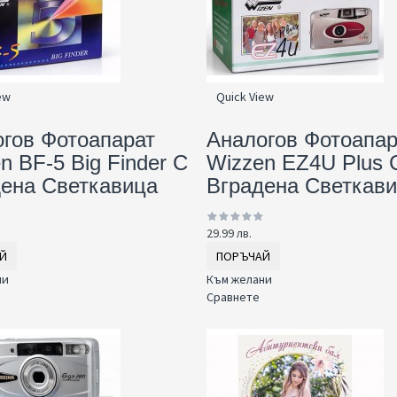
ew
Quick View
гов Фотоапарат
Аналогов Фотоапар
n BF-5 Big Finder С
Wizzen EZ4U Plus 
ена Светкавица
Вграденa Светкав
29.99 лв.
Й
ПОРЪЧАЙ
ни
Към желани
Сравнете