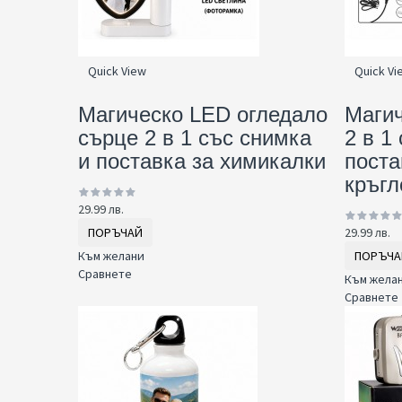
Quick View
Quick Vi
Магическо LED огледало
Магич
сърце 2 в 1 със снимка
2 в 1
и поставка за химикалки
поста
кръгл
29.99 лв.
ПОРЪЧАЙ
29.99 лв.
Към желани
ПОРЪЧА
Сравнете
Към жела
Сравнете