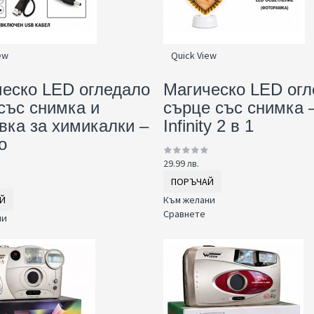
ew
Quick View
еско LED огледало
Магическо LED огл
 със снимка и
сърце със снимка 
вка за химикалки –
Infinity 2 в 1
о
29.99 лв.
ПОРЪЧАЙ
Й
Към желани
Сравнете
ни