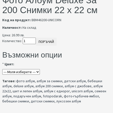
Фото Албум Deluxe За
200 Снимки 22 x 22 см
Код на продукт:
BBM46200-UNICORN
Наличност:
На склад
Цена:
26.99 лв.
Количество:
ПОРЪЧАЙ
Възможни опции
*
Цвят:
Тагове:
фото албум
,
албум за снимки
,
детски албум
,
бебешки
албум
,
deluxe албум
,
албум 200 снимки
,
албум с джобове
,
албум
22х22
,
шит и лепен албум
,
албум с еднорог
,
unicorn албум
,
семеен
албум
,
подаръчен албум
,
fotopodarak
,
фото-гърбачев-ямбол
,
бебешки снимки
,
детски снимки
,
луксозен албум