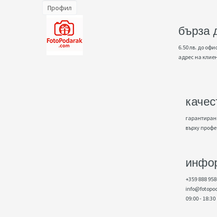
Профил
бърза 
6.50 лв. до офис
адрес на клие
качес
гарантирано
върху проф
инфо
+359 888 958
info@fotopo
09:00 - 18:30