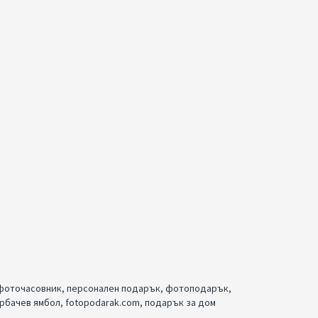
фоточасовник
,
персонален подарък
,
фотоподарък
,
ърбачев ямбол
,
fotopodarak.com
,
подарък за дом