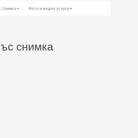
с Снимка
Фото и видео услуги
със снимка