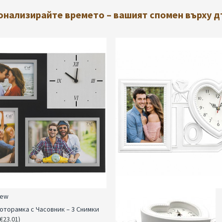
онализирайте времето – вашият спомен върху д
iew
оторамка с Часовник – 3 Снимки
(€23.01)