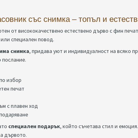
совник със снимка – топъл и естест
ботен от висококачествено естествено дърво с фин печа
 или специален повод.
има снимка
, придава уют и индивидуалност на всяко п
 послание.
по избор
етен печат
м с плавен ход
 подаряване
ато
специален подарък
, който съчетава стил и емоция
на дървото.