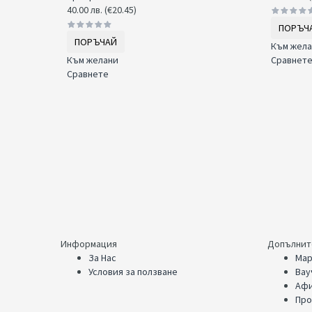
40.00 лв. (€20.45)
ПОРЪЧ
ПОРЪЧАЙ
Към жела
Към желани
Сравнет
Сравнете
Информация
Допълнит
За Нас
Мар
Условия за ползване
Вау
Афи
Про