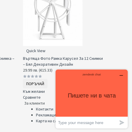
Quick View
Снимка –
Въртяща Фото Рамка Карусел За 12 Снимки
– Бял Декоративен Дизайн
29.99 лв. (€15.33)
ПОРЪЧАЙ
Към желани
Сравнете
За клиенти
Контакти
Рекламации
Карта на сайта