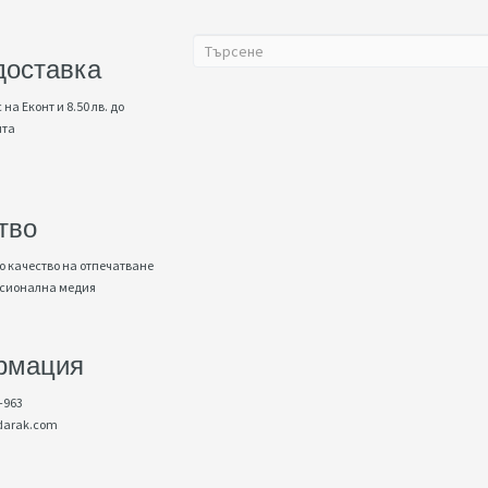
доставка
 на Еконт и 8.50 лв. до
нта
тво
 качество на отпечатване
есионална медия
рмация
-963
darak.com