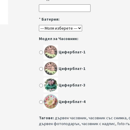
*
Батерия:
Модел за Часовник:
Циферблат-1
Циферблат-1
Циферблат-3
Циферблат-4
Тагове:
дървен часовник
,
часовник със снимка
,
дървен фотоподарък
,
часовник с надпис
,
foto г