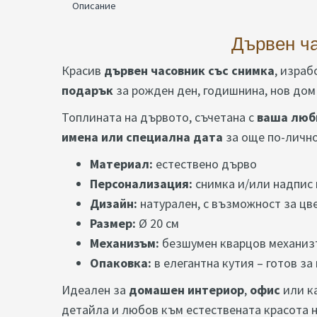
Описание
Дървен ча
Красив
дървен часовник със снимка
, изра
подарък
за рожден ден, годишнина, нов дом
Топлината на дървото, съчетана с
ваша люб
имена или специална дата
за още по-лично
Материал:
естествено дърво
Персонализация:
снимка и/или надпис 
Дизайн:
натурален, с възможност за цв
Размер:
Ø 20 см
Механизъм:
безшумен кварцов механизъ
Опаковка:
в елегантна кутия – готов за
Идеален за
домашен интериор
,
офис
или к
детайла и любов към естествената красота 