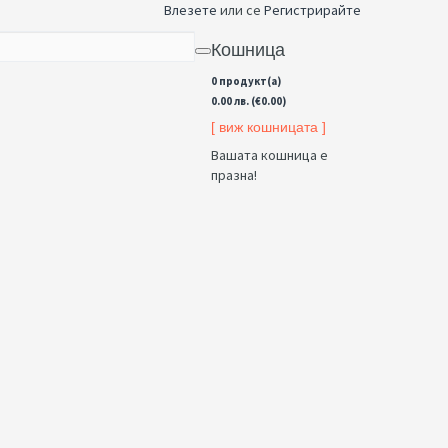
Влезете
или се
Регистрирайте
Кошница
0 продукт(а)
0.00 лв. (€0.00)
[ виж кошницата ]
Вашата кошница е
празна!