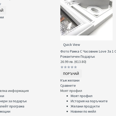
АЙ
ни
е
Quick View
Фото Рамка С Часовник Love За 1 
Романтичен Подарък
26.99 лв. (€13.80)
ПОРЪЧАЙ
Към желани
Сравнете
елна информация
Моят профил
ки
Моят профил
чери за подарък
История на поръчките
лейт програма
Желани продукти
моции
Новини по мейл