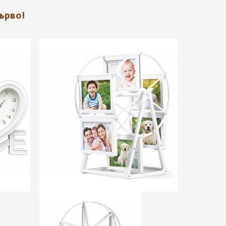
ърво!