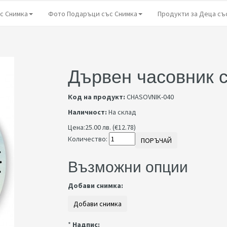
с Снимка
Фото Подаръци със Снимка
Продукти за Деца съ
Дървен часовник 
Код на продукт:
CHASOVNIK-040
Наличност:
На склад
Цена:
25.00 лв. (€12.78)
Количество:
ПОРЪЧАЙ
Възможни опции
Добави снимка:
*
Надпис: