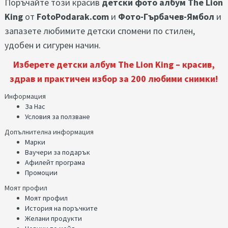
Поръчайте този красив
детски фото албум The Lion
King
от
FotoPodarak.com
и
Фото-Гърбачев-Ямбол
и
запазете любимите детски спомени по стилен,
удобен и сигурен начин.
Изберете детски албум The Lion King – красив,
здрав и практичен избор за 200 любими снимки!
Информация
За Нас
Условия за ползване
Допълнителна информация
Марки
Ваучери за подарък
Афилейт програма
Промоции
Моят профил
Моят профил
История на поръчките
Желани продукти