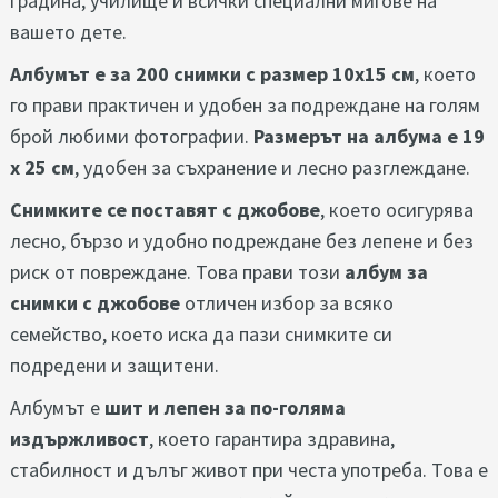
градина, училище и всички специални мигове на
вашето дете.
Албумът е за 200 снимки с размер 10x15 см
, което
го прави практичен и удобен за подреждане на голям
брой любими фотографии.
Размерът на албума е 19
х 25 см
, удобен за съхранение и лесно разглеждане.
Снимките се поставят с джобове
, което осигурява
лесно, бързо и удобно подреждане без лепене и без
риск от повреждане. Това прави този
албум за
снимки с джобове
отличен избор за всяко
семейство, което иска да пази снимките си
подредени и защитени.
Албумът е
шит и лепен за по-голяма
издържливост
, което гарантира здравина,
стабилност и дълъг живот при честа употреба. Това е