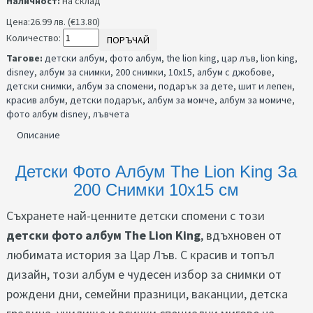
Наличност:
На склад
Цена:
26.99 лв. (€13.80)
Количество:
ПОРЪЧАЙ
Тагове:
детски албум
,
фото албум
,
the lion king
,
цар лъв
,
lion king
,
disney
,
албум за снимки
,
200 снимки
,
10x15
,
албум с джобове
,
детски снимки
,
албум за спомени
,
подарък за дете
,
шит и лепен
,
красив албум
,
детски подарък
,
албум за момче
,
албум за момиче
,
фото албум disney
,
лъвчета
Описание
Детски Фото Албум The Lion King За
200 Снимки 10x15 см
Съхранете най-ценните детски спомени с този
детски фото албум The Lion King
, вдъхновен от
любимата история за Цар Лъв. С красив и топъл
дизайн, този албум е чудесен избор за снимки от
рождени дни, семейни празници, ваканции, детска