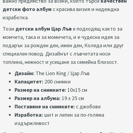
важно предимство за всеки, който търси
качествен
детски фото албум
с красива визия и надеждна
изработка.
Този
детски албум Цар Лъв
е подходящ както за
момчета, така и за момичета, и е чудесна идея за
подарък за рожден ден, имен ден, Коледа или друг
специален повод. Дизайнът с лъвчетата носи
топлина, нежност и усещане за семейна близост.
Дизайн:
The Lion King / Цар Лъв
Капацитет:
200 снимки
Размер на снимките:
10x15 см
Размер на албума:
19 х 25 см
Поставяне на снимките:
с джобове
Изработка:
шит и лепен за по-голяма
издържливост