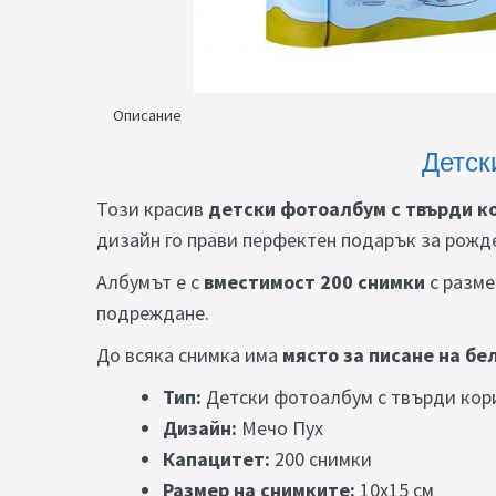
Описание
Детск
Този красив
детски фотоалбум с твърди к
дизайн го прави перфектен подарък за рожд
Албумът е с
вместимост 200 снимки
с разм
подреждане.
До всяка снимка има
място за писане на б
Тип:
Детски фотоалбум с твърди кор
Дизайн:
Мечо Пух
Капацитет:
200 снимки
Размер на снимките:
10x15 см