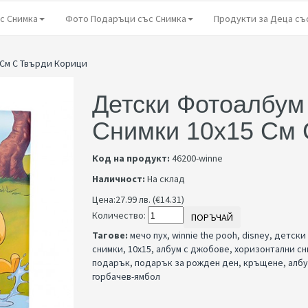
с Снимка
Фото Подаръци със Снимка
Продукти за Деца съ
 См С Твърди Корици
Детски Фотоалбум
Снимки 10x15 См 
Код на продукт:
46200-winne
Наличност:
На склад
Цена:
27.99 лв. (€14.31)
Количество:
ПОРЪЧАЙ
Тагове:
мечо пух
,
winnie the pooh
,
disney
,
детски
снимки
,
10x15
,
албум с джобове
,
хоризонтални с
подарък
,
подарък за рожден ден
,
кръщене
,
албу
горбачев-ямбол