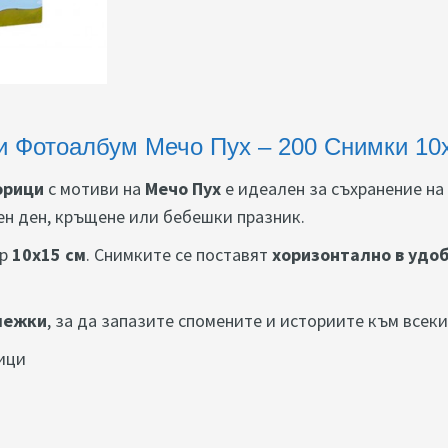
и Фотоалбум Мечо Пух – 200 Снимки 10
орици
с мотиви на
Мечо Пух
е идеален за съхранение на
ен ден, кръщене или бебешки празник.
ер
10x15 см
. Снимките се поставят
хоризонтално в удо
ележки
, за да запазите спомените и историите към всеки
ици