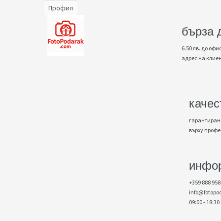
Профил
бърза 
6.50 лв. до офис
адрес на клие
качес
гарантирано
върху проф
инфо
+359 888 958
info@fotopo
09:00 - 18:30