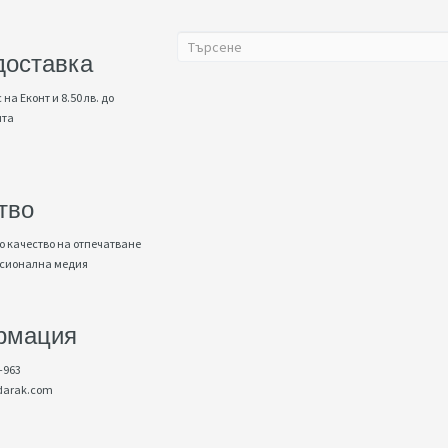
доставка
 на Еконт и 8.50 лв. до
нта
тво
 качество на отпечатване
есионална медия
рмация
-963
darak.com