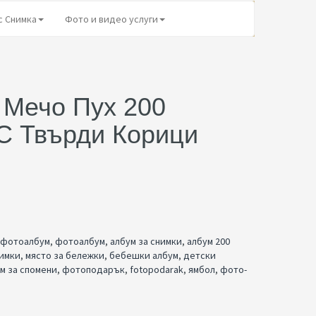
с Снимка
Фото и видео услуги
 Мечо Пух 200
С Твърди Корици
 фотоалбум
,
фотоалбум
,
албум за снимки
,
албум 200
нимки
,
място за бележки
,
бебешки албум
,
детски
м за спомени
,
фотоподарък
,
fotopodarak
,
ямбол
,
фото-