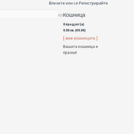
Влезете
или се
Регистрирайте
Кошница
0 продукт(а)
0.00 лв. (€0.00)
[ виж кошницата ]
Вашата кошница е
празна!