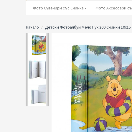
Фото Сувенири със Снимка
Фото Аксесоари съ
Начало
Детски Фотоалбум Мечо Пух 200 Снимки 10x15