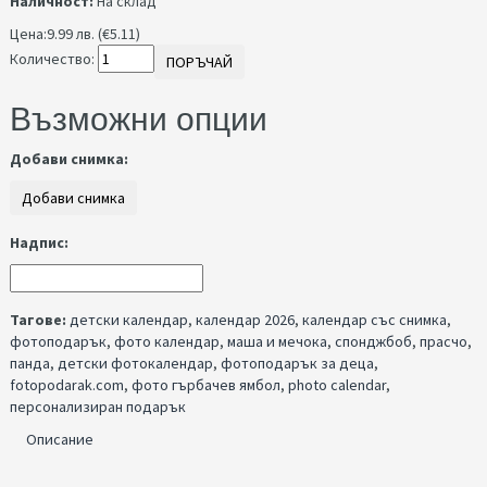
Наличност:
На склад
Цена:
9.99 лв. (€5.11)
Количество:
ПОРЪЧАЙ
Възможни опции
Добави снимка:
Надпис:
Тагове:
детски календар
,
календар 2026
,
календар със снимка
,
фотоподарък
,
фото календар
,
маша и мечока
,
спонджбоб
,
прасчо
,
панда
,
детски фотокалендар
,
фотоподарък за деца
,
fotopodarak.com
,
фото гърбачев ямбол
,
photo calendar
,
персонализиран подарък
Описание