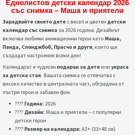
Еднолистов детски календар 2026
със снимка – Маша и приятели
Зарадвайте своето дете
с весел и цветен
детски
календар със снимка
за 2026 година. Дизайнът
включва любими анимационни герои като
Маша,
Панда, Спонджбоб, Прасчо и други
, които ще
създадат настроение всеки ден!
Календарът е чудесен
подарък за дете
или
украса
за детска стая
. Вашата снимка се отпечатва с
високо качество в централната част, обградена от
пъстри герои и забавен фон.
????
Година:
2026
????
Дизайн:
Маша и приятели – с популярни
детски герои
????
Размер на календара:
A3+ (33×48 см)