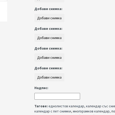
Добави снимка:
Добави снимка:
Добави снимка:
Добави снимка:
Надпис:
Тагове:
еднолистов календар
,
календар със сни
календар с пет снимки
,
многорамков календар
,
п