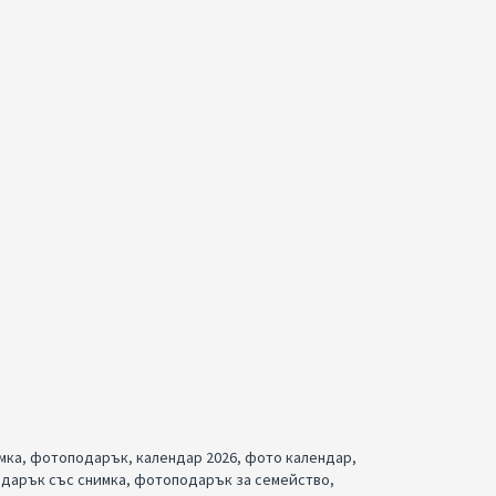
мка
,
фотоподарък
,
календар 2026
,
фото календар
,
одарък със снимка
,
фотоподарък за семейство
,