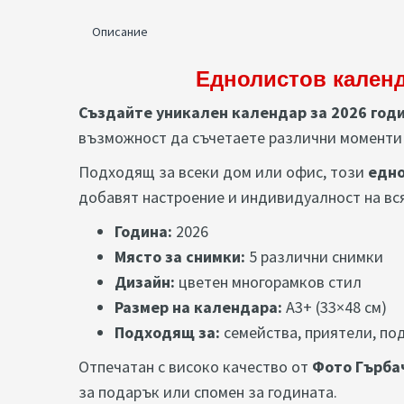
Описание
Еднолистов календ
Създайте уникален календар за 2026 год
възможност да съчетаете различни моменти 
Подходящ за всеки дом или офис, този
едн
добавят настроение и индивидуалност на вс
Година:
2026
Място за снимки:
5 различни снимки
Дизайн:
цветен многорамков стил
Размер на календара:
A3+ (33×48 см)
Подходящ за:
семейства, приятели, по
Отпечатан с високо качество от
Фото Гърба
за подарък или спомен за годината.