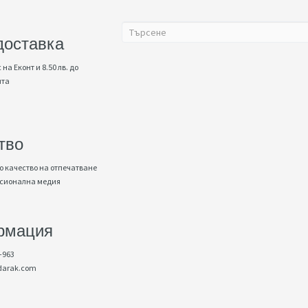
доставка
 на Еконт и 8.50 лв. до
нта
тво
 качество на отпечатване
есионална медия
рмация
-963
darak.com