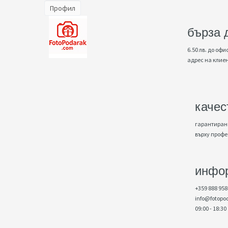
Профил
бърза 
6.50 лв. до офис
адрес на клие
качес
гарантирано
върху проф
инфо
+359 888 958
info@fotopo
09:00 - 18:30