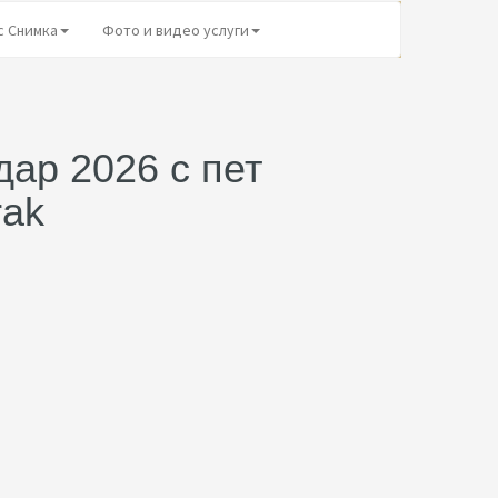
с Снимка
Фото и видео услуги
ар 2026 с пет
rak