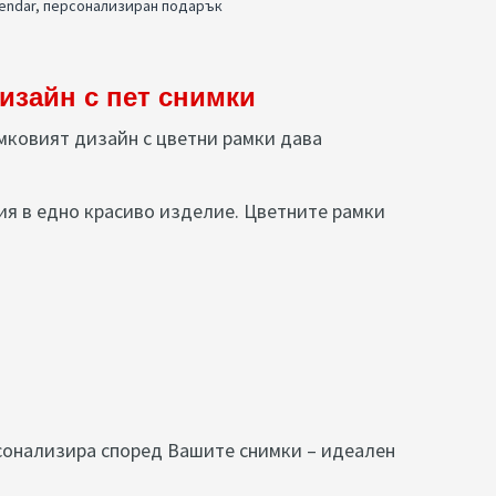
endar
,
персонализиран подарък
изайн с пет снимки
мковият дизайн с цветни рамки дава
я в едно красиво изделие. Цветните рамки
рсонализира според Вашите снимки – идеален