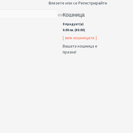
Влезете
или се
Регистрирайте
Кошница
0 продукт(а)
0.00 лв. (€0.00)
[ виж кошницата ]
Вашата кошница е
празна!