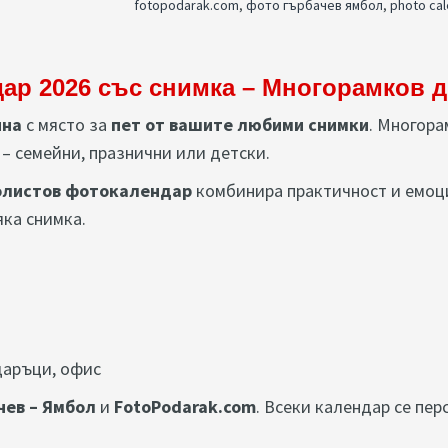
fotopodarak.com
,
фото гърбачев ямбол
,
photo cal
ар 2026 със снимка – Многорамков д
ина
с място за
пет от вашите любими снимки
. Многора
– семейни, празнични или детски.
олистов фотокалендар
комбинира практичност и емоци
яка снимка.
даръци, офис
чев – Ямбол
и
FotoPodarak.com
. Всеки календар се пе