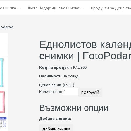
с Снимка
Фото Подаръци със Снимка
Продукти за Деца съ
Podarak
Еднолистов календ
снимки | FotoPoda
Код на продукт:
KAL-366
Наличност:
На склад
Цена:
9.99 лв. (€5.11)
Количество:
ПОРЪЧАЙ
Възможни опции
Добави снимка: