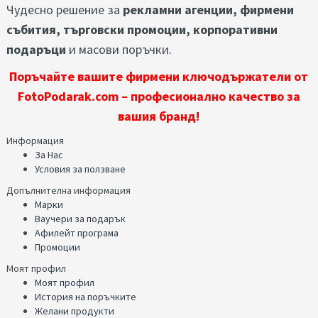
Чудесно решение за
рекламни агенции, фирмени
събития, търговски промоции, корпоративни
подаръци
и масови поръчки.
Поръчайте вашите фирмени ключодържатели от
FotoPodarak.com – професионално качество за
вашия бранд!
Информация
За Нас
Условия за ползване
Допълнителна информация
Марки
Ваучери за подарък
Афилейт програма
Промоции
Моят профил
Моят профил
История на поръчките
Желани продукти