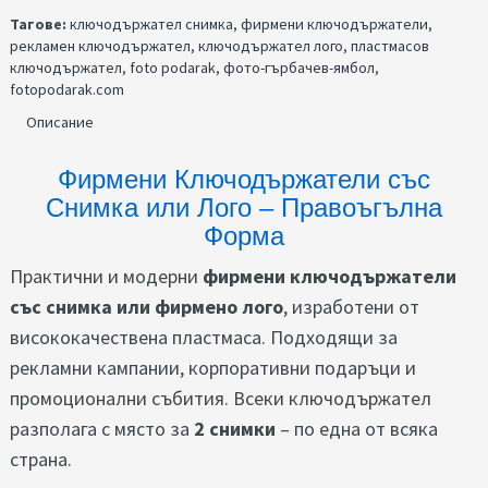
Тагове:
ключодържател снимка
,
фирмени ключодържатели
,
рекламен ключодържател
,
ключодържател лого
,
пластмасов
ключодържател
,
foto podarak
,
фото-гърбачев-ямбол
,
fotopodarak.com
Описание
Фирмени Ключодържатели със
Снимка или Лого – Правоъгълна
Форма
Практични и модерни
фирмени ключодържатели
със снимка или фирмено лого
, изработени от
висококачествена пластмаса. Подходящи за
рекламни кампании, корпоративни подаръци и
промоционални събития. Всеки ключодържател
разполага с място за
2 снимки
– по една от всяка
страна.