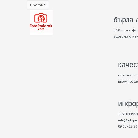
Профил
бърза 
6.50 лв. до офис
адрес на клие
качес
гарантирано
върху проф
инфо
+359 888 958
info@fotopo
09:00 - 18:30