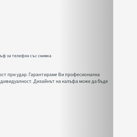
ъф за телефон със снимка
рност при удар. Гарантираме Ви професионална
дивидуалност. Дизайнът на калъфа може да бъде