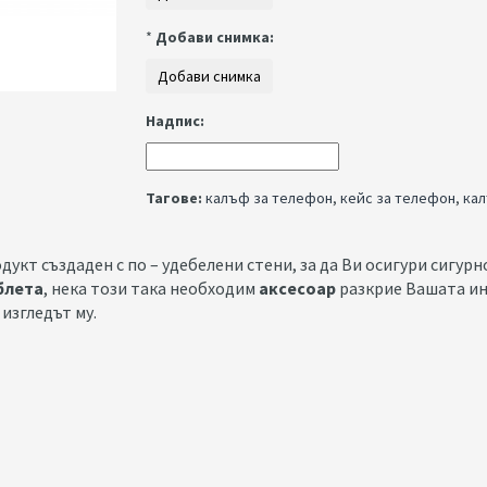
*
Добави снимка:
Надпис:
Тагове:
калъф за телефон
,
кейс за телефон
,
кал
дукт създаден с по – удебелени стени, за да Ви осигури сигу
блета
, нека този така необходим
аксесоар
разкрие Вашата ин
 изгледът му.