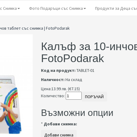
с Снимка
Фото Подаръци със Снимка
Продукти за Деца съ
чов таблет със снимка | FotoPodarak
Калъф за 10-инчов
FotoPodarak
Код на продукт:
TABLET-01
Наличност:
На склад
Цена:
13.99 лв. (€7.15)
Количество:
ПОРЪЧАЙ
Възможни опции
*
Добави снимка: