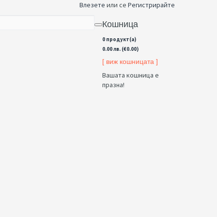
Влезете
или се
Регистрирайте
Кошница
0 продукт(а)
0.00 лв. (€0.00)
[ виж кошницата ]
Вашата кошница е
празна!