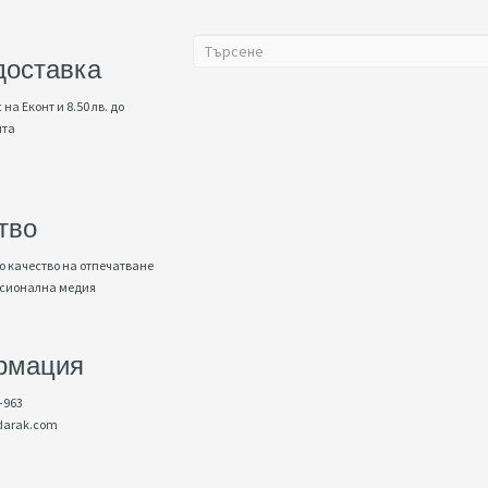
доставка
 на Еконт и 8.50 лв. до
нта
тво
 качество на отпечатване
есионална медия
рмация
-963
darak.com