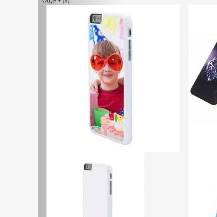
Още + (8)