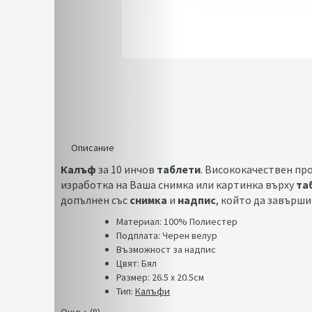
Описание
Калъф
за 10 инчов
таблети
. Висококачествен про
изработка на Ваша снимка или картинка върху
та
допълнен със
снимка
и
надпис
, който да завърши
Материал: 100% Полиестер​
Подплата: Черен велур
Възможност за надпис
Цвят: Бял
Размер: 26.5 x 20.5см
Тип:
Калъфи