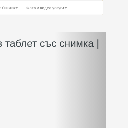
с Снимка
Фото и видео услуги
 таблет със снимка |