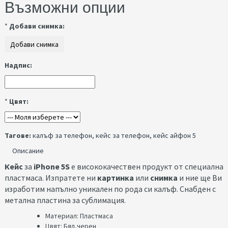
Възможни опции
*
Добави снимка:
Надпис:
*
Цвят:
Тагове:
калъф за телефон
,
кейс за телефон
,
кейс айфон 5
Описание
Кейс
за
iPhone 5S
е висококачествен продукт от специална
пластмаса. Изпратете ни
картинка
или
снимка
и ние ще Ви
изработим напълно уникален по рода си калъф. Снабден с
метална пластина за сублимация.
Материал: Пластмаса​
Цвят: Бял,черен