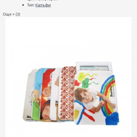
Тип:
Калъфи
Още + (3)