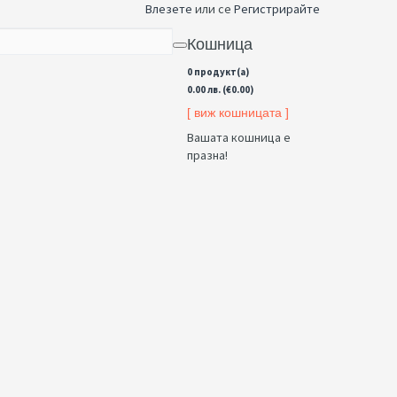
Влезете
или се
Регистрирайте
Кошница
0 продукт(а)
0.00 лв. (€0.00)
[ виж кошницата ]
Вашата кошница е
празна!