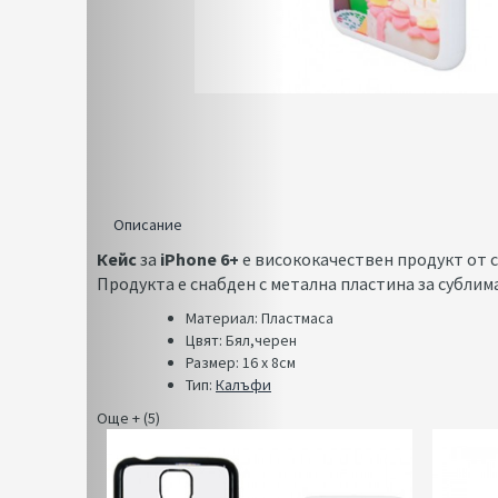
Описание
Кейс
за
iPhone 6+
е висококачествен продукт от с
Продукта е снабден с метална пластина за сублим
Материал: Пластмаса
Цвят: Бял,черен
Размер: 16 x 8см
Тип:
Калъфи
Още + (5)