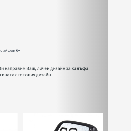
с айфон 6+
Ви направим Ваш, личен дизайн за
калъфа
.
тината с готовия дизайн.