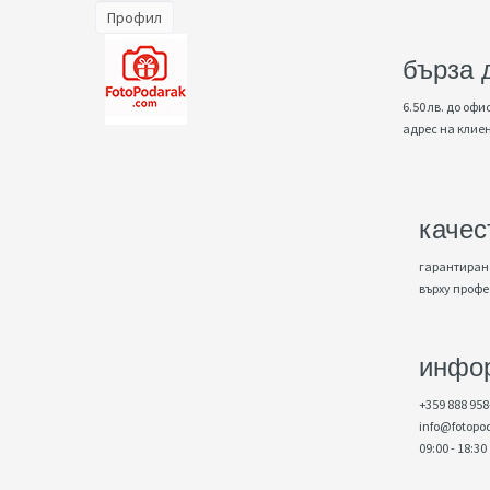
Профил
бърза 
6.50 лв. до офис
адрес на клие
качес
гарантирано
върху проф
инфо
+359 888 958
info@fotopo
09:00 - 18:30