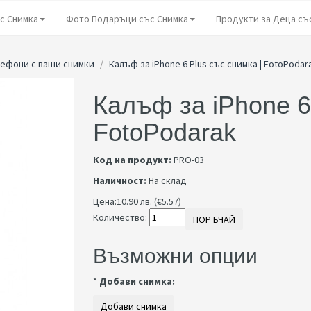
с Снимка
Фото Подаръци със Снимка
Продукти за Деца съ
лефони с ваши снимки
Калъф за iPhone 6 Plus със снимка | FotoPodar
Калъф за iPhone 6
FotoPodarak
Код на продукт:
PRO-03
Наличност:
На склад
Цена:
10.90 лв. (€5.57)
Количество:
ПОРЪЧАЙ
Възможни опции
*
Добави снимка: