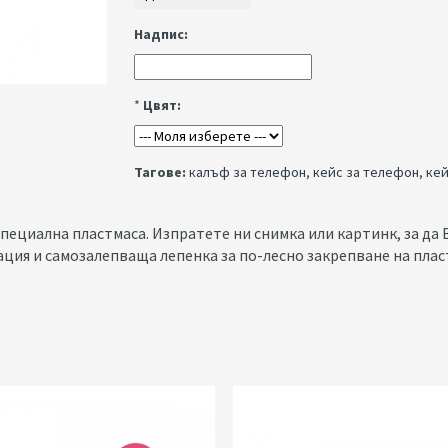
Надпис:
*
Цвят:
Тагове:
калъф за телефон
,
кейс за телефон
,
кей
пециална пластмаса. Изпратете ни снимка или картинк, за да 
ация и самозалепваща лепенка за по-лесно закрепване на плас