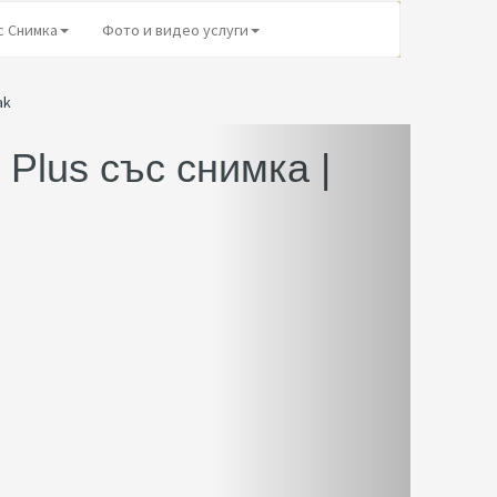
с Снимка
Фото и видео услуги
ak
 Plus със снимка |