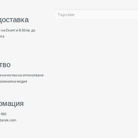
доставка
 на Еконт и 8.50 лв. до
нта
тво
 качество на отпечатване
есионална медия
рмация
-963
darak.com