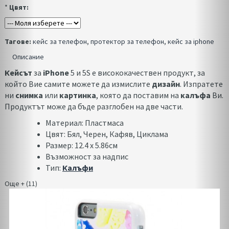
*
Цвят:
Тагове:
кейс за телефон
,
протектор за телефон
,
кейс за iphone
Описание
Кейсът
за
iPhone
5 и 5S е висококачествен продукт, за
който Вие самите можете да измислите
дизайн
. Изпратете
ни
снимка
или
картинка
, която да поставим на
калъфа
Ви.
Продуктът може да бъде разглобен на две части.
Материал: Пластмаса
Цвят: Бял, Черен, Кафяв, Циклама
Размер: 12.4 х 5.86см
Възможност за надпис
Тип:
Калъфи
Още + (11)