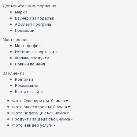
Допълнителна информация
Марки
Ваучери за подарък
Афилейт програма
Промоции
Моят профил
Моят профил
История на поръчките
Желани продукти
Новини по мейл
За клиенти
Контакти
Рекламации
Карта на сайта
Фото Сувенири със Снимка
Фото Аксесоари със Снимка
Фото Подаръци със Снимка
Продукти за Деца със Снимка
Фото и видео услуги