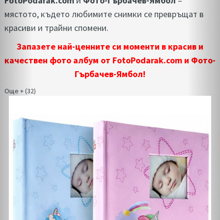
FotoPodarak.com
и
Фото-Гърбачев-Ямбол
–
мястото, където любимите снимки се превръщат в
красиви и трайни спомени.
Запазете най-ценните си моменти в красив и
качествен фото албум от FotoPodarak.com и Фото-
Гърбачев-Ямбол!
Още + (32)