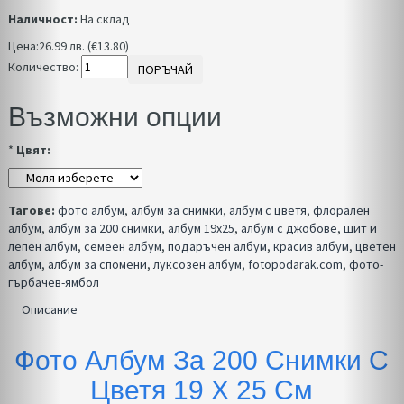
Наличност:
На склад
Цена:
26.99 лв. (€13.80)
Количество:
ПОРЪЧАЙ
Възможни опции
*
Цвят:
Тагове:
фото албум
,
албум за снимки
,
албум с цветя
,
флорален
албум
,
албум за 200 снимки
,
албум 19х25
,
албум с джобове
,
шит и
лепен албум
,
семеен албум
,
подаръчен албум
,
красив албум
,
цветен
албум
,
албум за спомени
,
луксозен албум
,
fotopodarak.com
,
фото-
гърбачев-ямбол
Описание
Фото Албум За 200 Снимки С
Цветя 19 Х 25 См