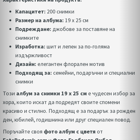
Капацитет:
200 снимки
Размер на албума:
19 х 25 см
Подреждане:
джобове за поставяне на
снимките
Изработка:
шит и лепен за по-голяма
издържливост
Дизайн:
елегантен флорален мотив
Подходящ за:
семейни, подаръчни и специални
снимки
Този
албум за снимки 19 х 25 см
е чудесен избор за
хора, които искат да подредят своите спомени
красиво и стилно. Подходящ е за подарък за рожден
ден, юбилей, годишнина или друг специален повод.
Поръчайте своя
фото албум с цветя
от