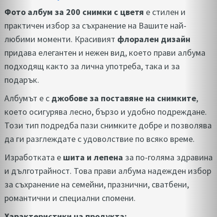
Фото албум за 200 снимки с цветя
е стилен и
практичен избор за съхранение на Вашите най-
любими моменти. Красивият
флорален дизайн
придава елегантен и нежен вид, което прави албума
подходящ както за лична употреба, така и за
подарък.
Албумът е с
джобове за поставяне на снимките
,
което осигурява лесно, бързо и удобно подреждане.
Този тип подредба пази снимките добре и позволява
да ги разглеждате с удоволствие по всяко време.
Изработката е
шита и лепена
за по-голяма здравина
и дълготрайност. Това прави албума надежден избор
за съхранение на семейни, празнични, сватбени,
романтични и специални спомени.
Характеристики на продукта: