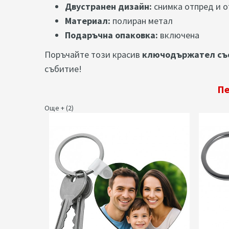
Двустранен дизайн:
снимка отпред и 
Материал:
полиран метал
Подаръчна опаковка:
включена
Поръчайте този красив
ключодържател съ
събитие!
Пе
Още + (2)