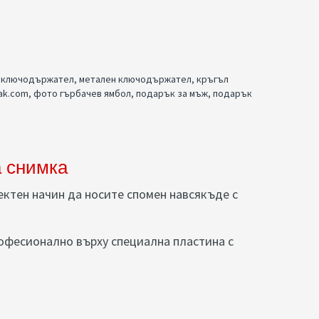
 ключодържател
,
метален ключодържател
,
кръгъл
ak.com
,
фото гърбачев ямбол
,
подарък за мъж
,
подарък
а снимка
ектен начин да носите спомен навсякъде с
рофесионално върху специална пластина с