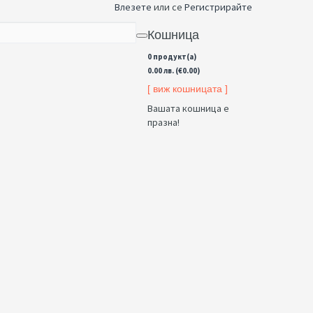
Влезете
или се
Регистрирайте
Кошница
0 продукт(а)
0.00 лв. (€0.00)
[ виж кошницата ]
Вашата кошница е
празна!