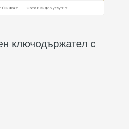
с Снимка
Фото и видео услуги
ен ключодържател с