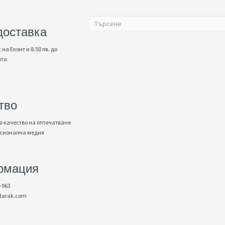
доставка
 на Еконт и 8.50 лв. до
нта
тво
 качество на отпечатване
есионална медия
рмация
-963
darak.com