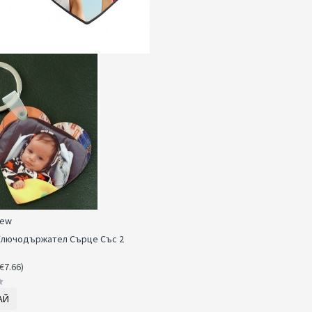
iew
лючодържател Сърце Със 2
(€7.66)
АЙ