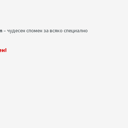
m
– чудесен спомен за всяко специално
ен!