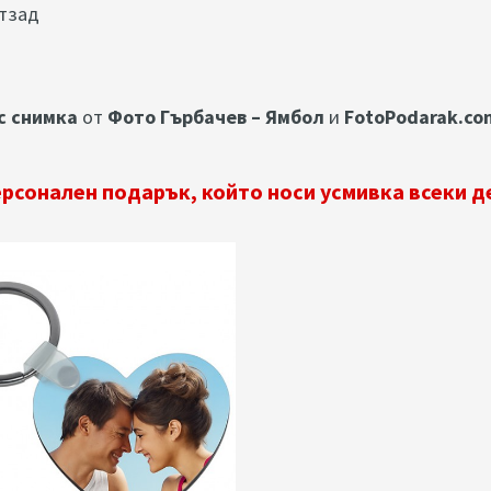
отзад
с снимка
от
Фото Гърбачев – Ямбол
и
FotoPodarak.co
рсонален подарък, който носи усмивка всеки д