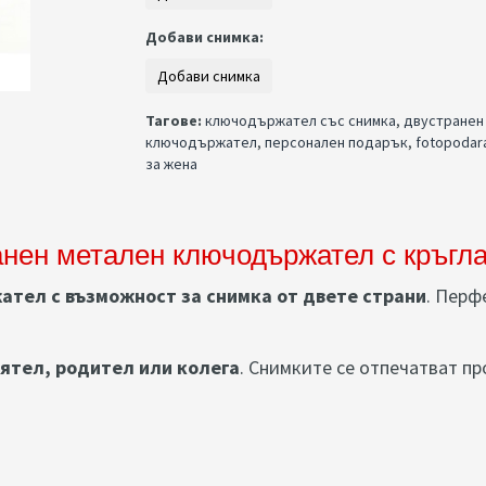
Добави снимка:
Тагове:
ключодържател със снимка
,
двустранен
ключодържател
,
персонален подарък
,
fotopodar
за жена
нен метален ключодържател с кръгл
тел с възможност за снимка от двете страни
. Перф
ятел, родител или колега
. Снимките се отпечатват п