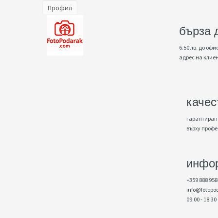
Профил
бърза 
6.50 лв. до офис
адрес на клие
качес
гарантирано
върху проф
инфо
+359 888 958
info@fotopo
09:00 - 18:30