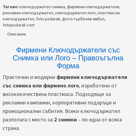
Тагове:
ключодържател снимка
,
фирмени ключодържатели
,
рекламен ключодържател
,
ключодържател лого
,
пластмасов
ключодържател
,
foto podarak
,
фото-гърбачев-ямбол
,
fotopodarak.com
Описание
Фирмени Ключодържатели със
Снимка или Лого – Правоъгълна
Форма
Практични и модерни
фирмени ключодържатели
със снимка или фирмено лого
, изработени от
висококачествена пластмаса. Подходящи за
рекламни кампании, корпоративни подаръци и
промоционални събития. Всеки ключодържател
разполага с място за
2 снимки
– по една от всяка
страна.