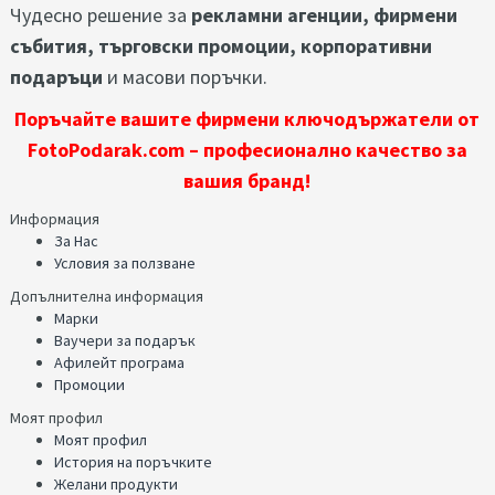
Чудесно решение за
рекламни агенции, фирмени
събития, търговски промоции, корпоративни
подаръци
и масови поръчки.
Поръчайте вашите фирмени ключодържатели от
FotoPodarak.com – професионално качество за
вашия бранд!
Информация
За Нас
Условия за ползване
Допълнителна информация
Марки
Ваучери за подарък
Афилейт програма
Промоции
Моят профил
Моят профил
История на поръчките
Желани продукти