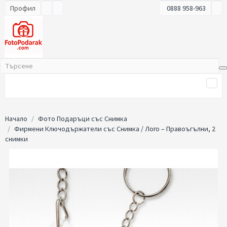
Профил
0888 958-963
Начало
Фото Подаръци със Снимка
Фирмени Ключодържатели със Снимка / Лого – Правоъгълни, 2
снимки