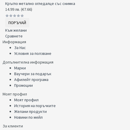
Кръгло метално огледалце със снимка
14.99 лв. (€7.66)
ПОРЪЧАЙ
Към желани
Сравнете
Информация
За Нас
Условия за ползване
Допълнителна информация
Марки
Ваучери за подарък
Афилейт програма
Промоции
Моят профил
Моят профил
История на поръчките
Желани продукти
Новини по мейл
За клиенти