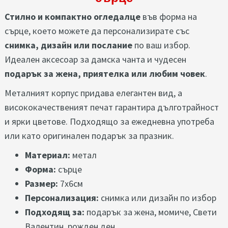
Стилно и компактно огледалце
във форма на
сърце, което можете да персонализирате със
снимка, дизайн или послание
по ваш избор.
Идеален аксесоар за дамска чанта и чудесен
подарък за жена, приятелка или любим човек
.
Металният корпус придава елегантен вид, а
висококачественият печат гарантира дълготрайност
и ярки цветове. Подходящо за ежедневна употреба
или като оригинален подарък за празник.
Материал:
метал
Форма:
сърце
Размер:
7х6см
Персонализация:
снимка или дизайн по избор
Подходящ за:
подарък за жена, момиче, Свети
Валентин, рожден ден