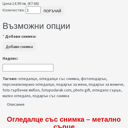
Цена:
14.99 лв. (€7.66)
Количество:
ПОРЪЧАЙ
Възможни опции
*
Добави снимка:
Надпис:
Тагове:
огледалце
,
огледалце със снимка
,
фотоподарък
,
персонализирано огледалце
,
подарък за жена
,
подарък за момиче
,
foto гърбачев ямбол
,
fotopodarak.com
,
photo gift
,
огледало сърце
,
малко огледало
,
подарък със снимка
Описание
Огледалце със снимка – метално
сърце