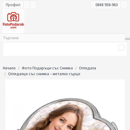
Профил
0888 958-963
Начало
Фото Подаръци със Снимка
Огледала
Огледалце със снимка – метално сърце