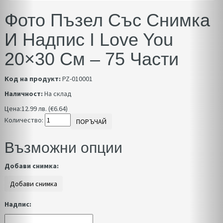
Фото Пъзел Със Снимка
И Надпис I Love You
20×30 См – 75 Части
Код на продукт:
PZ-010001
Наличност:
На склад
Цена:
12.99 лв. (€6.64)
Количество:
ПОРЪЧАЙ
Възможни опции
Добави снимка:
Надпис: