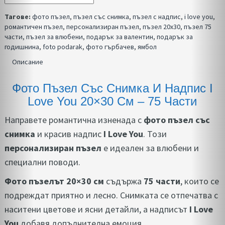
Тагове:
фото пъзел
,
пъзел със снимка
,
пъзел с надпис
,
i love you
,
романтичен пъзел
,
персонализиран пъзел
,
пъзел 20x30
,
пъзел 75
части
,
пъзел за влюбени
,
подарък за валентин
,
подарък за
годишнина
,
foto podarak
,
фото гърбачев
,
ямбол
Описание
Фото Пъзел Със Снимка И Надпис I
Love You 20×30 См – 75 Части
Направете романтична изненада с
фото пъзел със
снимка
и красив надпис
I Love You
. Този
персонализиран пъзел
е идеален за влюбени и
специални поводи.
Фото пъзелът 20×30 см
съдържа
75 части
, които се
подреждат приятно и лесно. Снимката се отпечатва с
наситени цветове и ясни детайли, а надписът
I Love
You
добавя допълнителна емоция.