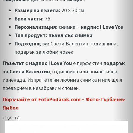
Размер на пъзела:
20 × 30 см
Брой части:
75
Персонализация:
снимка +
надпис I Love You
Тип продукт:
пъзел със снимка
Подходящ за:
Свети Валентин, годишнина,
подарък за любим човек
Пъзелът с надпис I Love You
е перфектен
подарък
за Свети Валентин
, годишнина или романтична
изненада. Изпратете ни любима снимка и ние ще я
превърнем в незабравим спомен.
Поръчайте от FotoPodarak.com – Фото-Гърбачев-
Ямбол
Още + (7)