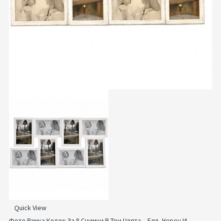
Quick View
Фото Рамка Колаж За 8 Снимки В Три Цвята – Бял, Черен И