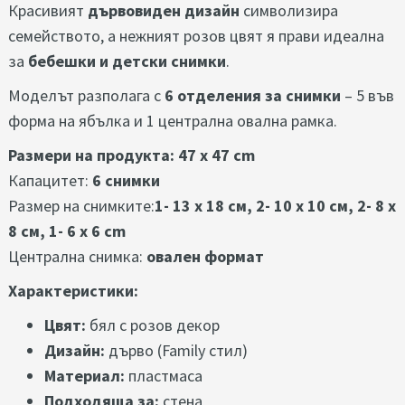
Красивият
дървовиден дизайн
символизира
семейството, а нежният розов цвят я прави идеална
за
бебешки и детски снимки
.
Моделът разполага с
6 отделения за снимки
– 5 във
форма на ябълка и 1 централна овална рамка.
Размери на продукта: 47 x 47 cm
Капацитет:
6 снимки
Размер на снимките:
1-
13 x 18 см, 2- 10 x 10 см, 2- 8 х
8 см, 1- 6 х 6 cm
Централна снимка:
овален формат
Характеристики:
Цвят:
бял с розов декор
Дизайн:
дърво (Family стил)
Материал:
пластмаса
Подходяща за:
стена