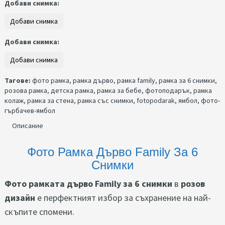
Добави снимка:
Добави снимка:
Тагове:
фото рамка
,
рамка дърво
,
рамка family
,
рамка за 6 снимки
,
розова рамка
,
детска рамка
,
рамка за бебе
,
фотоподарък
,
рамка
колаж
,
рамка за стена
,
рамка със снимки
,
fotopodarak
,
ямбол
,
фото-
гърбачев-ямбол
Описание
Фото Рамка Дърво Family За 6
Снимки
Фото рамката дърво Family за 6 снимки
в
розов
дизайн
е перфектният избор за съхранение на най-
скъпите спомени.