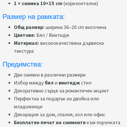
1 × снимка 10×15 cm
(хоризонтална)
Размер на рамката:
Общ размер:
ширина 36–20 cm височина
Цветове:
Бял / Винтидж
Материал:
висококачествена дървесна
текстура
Предимства:
Две снимки в различни размери
Избор между
бял
и
винтидж
стил
Декоративно сърце за романтичен акцент
Перфектна за подарък на двойка или
младоженци
Декорация за дом, спалня, хол или офис
Безплатен печат на снимките
към поръчката