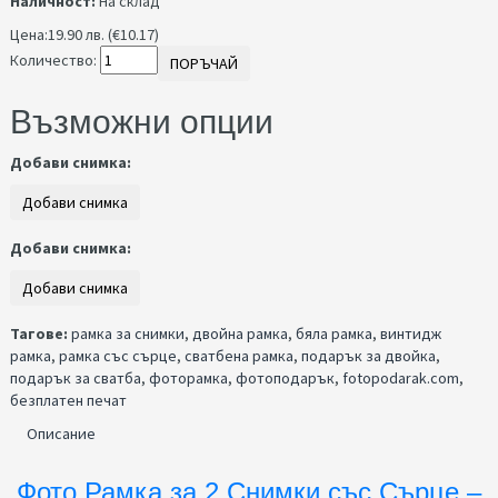
Наличност:
На склад
Цена:
19.90 лв. (€10.17)
Количество:
ПОРЪЧАЙ
Възможни опции
Добави снимка:
Добави снимка:
Тагове:
рамка за снимки
,
двойна рамка
,
бяла рамка
,
винтидж
рамка
,
рамка със сърце
,
сватбена рамка
,
подарък за двойка
,
подарък за сватба
,
фоторамка
,
фотоподарък
,
fotopodarak.com
,
безплатен печат
Описание
Фото Рамка за 2 Снимки със Сърце –