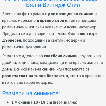
Бял и Винтидж Стил
Елегантна фото рамка с
две позиции за снимки
и
красиво изрязано
дървено сърце
, която придава
романтичен и изискан акцент към всеки интериор.
Предлага се в два варианта –
чист бял
и
винтидж
дървесен
, подходящи за светли, модерни и
романтични декорации.
Рамката е идеална за
сватбени снимки
, подарък за
двойка, годишнина, младоженци или красив акцент в
дома. Всички качени снимки към поръчката се
разпечатват напълно безплатно
, което я превръща
в готов завършен подарък.
Размери на снимките:
1 × снимка 13×18 cm
(вертикална)