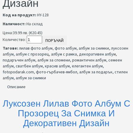
Дизайн
Код на продукт:
HY-128
Наличност:
На склад
Цена:
39.99 лв. (€20.45)
Количество:
ПОРЪЧАЙ
Тагове:
лилав фото албум
,
фото албум
,
албум за снимки
,
луксозен
албум
,
албум с прозорец
,
албум с рамка
,
декоративен албум
,
подаръчен албум
,
албум за спомени
,
романтичен албум
,
семеен
албум
,
сватбен албум
,
красив албум
,
елегантен албум
,
fotopodarak.com
,
фото-гърбачев-ямбол
,
албум за подарък
,
стилен
албум
,
албум за снимки
Описание
Луксозен Лилав Фото Албум С
Прозорец За Снимка И
Декоративен Дизайн