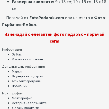
Размер на снимките:
9 x 13 см; 10 x 15 см; 13 x 18
см
Поръчай от
FotoPodarak.com
или на място в
Фото-
Гърбачев-Ямбол
.
Изненадай с елегантен фото подарък – поръчай
сега!
Информация
За Нас
Условия за ползване
Допълнителна информация
Марки
Ваучери за подарък
Афилейт програма
Промоции
Моят профил
Моят профил
История на поръчките
Желани продукти