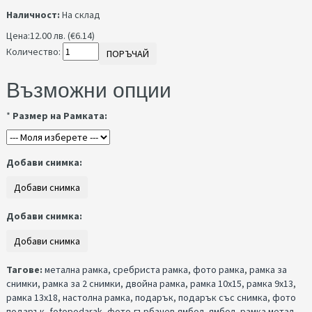
Наличност:
На склад
Цена:
12.00 лв. (€6.14)
Количество:
ПОРЪЧАЙ
Възможни опции
*
Размер на Рамката:
Добави снимка:
Добави снимка:
Тагове:
метална рамка
,
сребриста рамка
,
фото рамка
,
рамка за
снимки
,
рамка за 2 снимки
,
двойна рамка
,
рамка 10x15
,
рамка 9x13
,
рамка 13x18
,
настолна рамка
,
подарък
,
подарък със снимка
,
фото
подарък
,
fotopodarak
,
фото-гърбачев-ямбол
,
ямбол
,
рамка метал
,