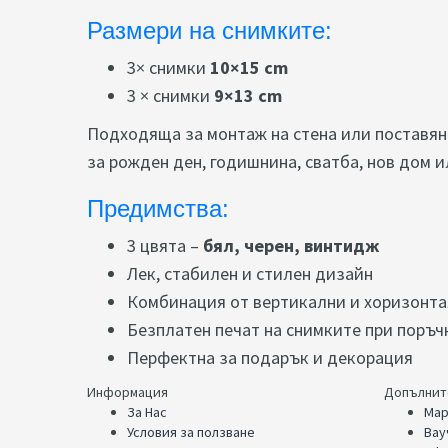
Размери на снимките:
3× снимки
10×15 cm
3 × снимки
9×13 cm
Подходяща за монтаж на стена или поставян
за рожден ден, годишнина, сватба, нов дом и
Предимства:
3 цвята –
бял, черен, винтидж
Лек, стабилен и стилен дизайн
Комбинация от вертикални и хоризонт
Безплатен печат на снимките при поръч
Перфектна за подарък и декорация
Информация
Допълнит
За Нас
Мар
Условия за ползване
Вау