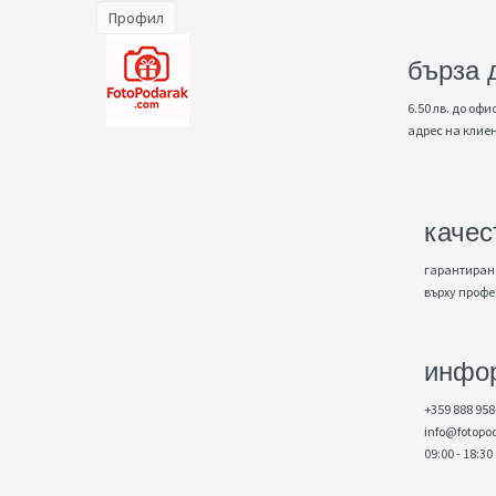
Профил
бърза 
6.50 лв. до офис
адрес на клие
качес
гарантирано
върху проф
инфо
+359 888 958
info@fotopo
09:00 - 18:30