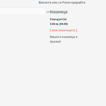
Влезете
или се
Регистрирайте
Кошница
0 продукт(а)
0.00 лв. (€0.00)
[ виж кошницата ]
Вашата кошница е
празна!