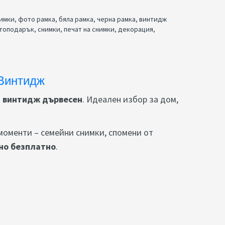
нимки
,
фото рамка
,
бяла рамка
,
черна рамка
,
винтидж
топодарък
,
снимки
,
печат на снимки
,
декорация
,
 Винтидж
и
винтидж дървесен
. Идеален избор за дом,
моменти – семейни снимки, спомени от
но безплатно
.