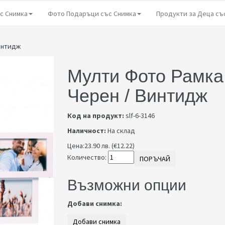
с Снимка
Фото Подаръци със Снимка
Продукти за Деца съ
Винтидж
Мулти Фото Рамка 
Черен / Винтидж
Код на продукт:
slf-6-3146
Наличност:
На склад
Цена:
23.90 лв. (€12.22)
Количество:
ПОРЪЧАЙ
Възможни опции
Добави снимка: