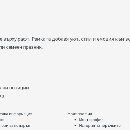
е върху рафт. Рамката добавя уют, стил и емоция към в
ли семеен празник.
ални позиции
ка
елна информация
Моят профил
ки
Моят профил
чери за подарък
История на поръчките