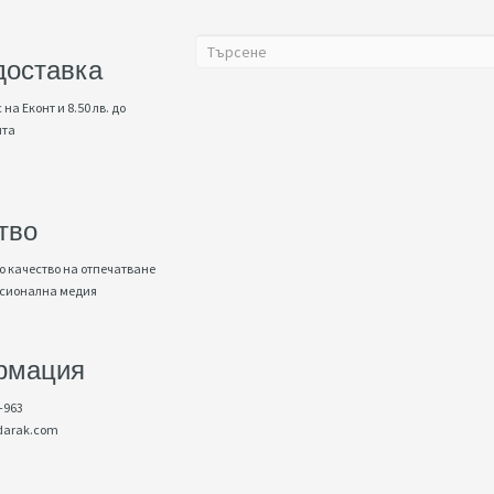
доставка
 на Еконт и 8.50 лв. до
нта
тво
 качество на отпечатване
есионална медия
рмация
-963
darak.com