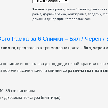
Тагове:
мулти рамка
,
рамка 6 снимки
,
рамка за с
рамка
,
дървена рамка
,
колаж рамка
,
подарък
,
фо
домашна декорация
,
fotopodarak.com
ото Рамка за 6 Снимки – Бял / Черен /
 снимки
, предлагана в три модерни цвята –
бял
,
черен
и позиции и позволява да подредите най-красивите си 
и поръчка всички качени снимки се
разпечатват напъл
40–35 cm височина
 / дървесна текстура (винтидж)