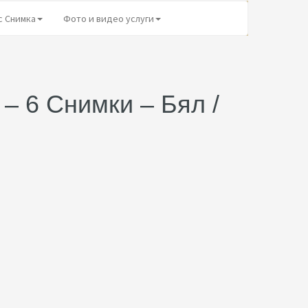
с Снимка
Фото и видео услуги
– 6 Снимки – Бял /