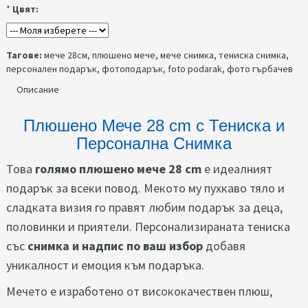
*
Цвят:
Тагове:
мече 28см
,
плюшено мече
,
мече снимка
,
тениска снимка
,
персонален подарък
,
фотоподарък
,
foto podarak
,
фото гърбачев
Описание
Плюшено Мече 28 cm с Тениска и
Персонална Снимка
Това
голямо плюшено мече 28 cm
е идеалният
подарък за всеки повод. Мекото му пухкаво тяло и
сладката визия го правят любим подарък за деца,
половинки и приятели. Персонализираната тениска
със
снимка и надпис по ваш избор
добавя
уникалност и емоция към подаръка.
Мечето е изработено от висококачествен плюш,