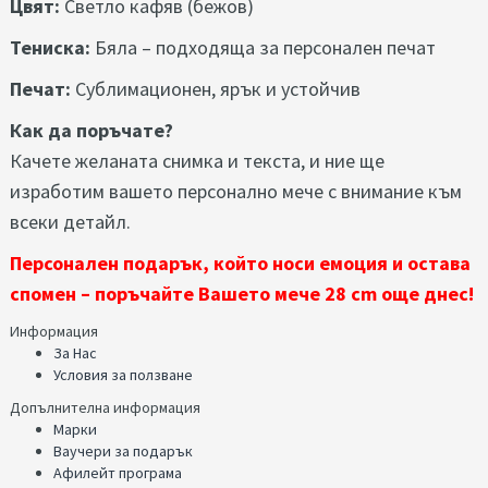
Цвят:
Светло кафяв (бежов)
Тениска:
Бяла – подходяща за персонален печат
Печат:
Сублимационен, ярък и устойчив
Как да поръчате?
Качете желаната снимка и текста, и ние ще
изработим вашето персонално мече с внимание към
всеки детайл.
Персонален подарък, който носи емоция и остава
спомен – поръчайте Вашето мече 28 cm още днес!
Информация
За Нас
Условия за ползване
Допълнителна информация
Марки
Ваучери за подарък
Афилейт програма