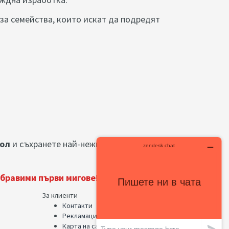
за семейства, които искат да подредят
бол
и съхранете най-нежните бебешки
бравими първи мигове!
За клиенти
Контакти
Рекламации
Карта на сайта