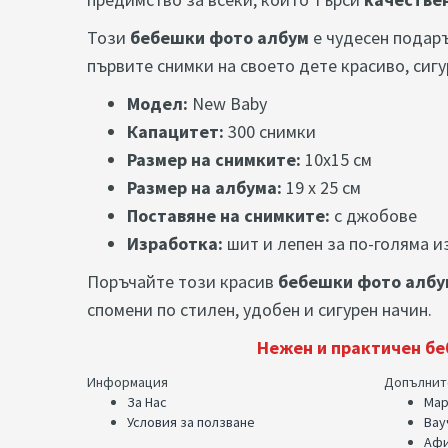
Този
бебешки фото албум
е чудесен подаръ
първите снимки на своето дете красиво, сигу
Модел:
New Baby
Капацитет:
300 снимки
Размер на снимките:
10x15 см
Размер на албума:
19 х 25 см
Поставяне на снимките:
с джобове
Изработка:
шит и лепен за по-голяма 
Поръчайте този красив
бебешки фото албу
спомени по стилен, удобен и сигурен начин.
Нежен и практичен бе
Информация
Допълнит
За Нас
Мар
Условия за ползване
Вау
Афи