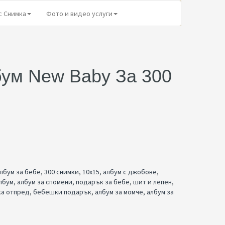
с Снимка
Фото и видео услуги
ум New Baby За 300
лбум за бебе
,
300 снимки
,
10x15
,
албум с джобове
,
лбум
,
албум за спомени
,
подарък за бебе
,
шит и лепен
,
ка отпред
,
бебешки подарък
,
албум за момче
,
албум за