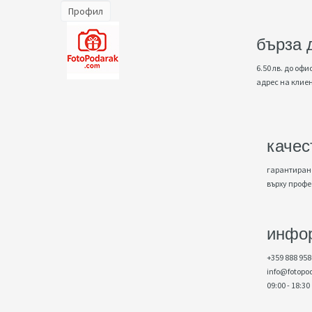
Профил
бърза 
6.50 лв. до офис
адрес на клие
качес
гарантирано
върху проф
инфо
+359 888 958
info@fotopo
09:00 - 18:30