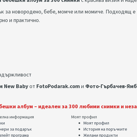
к за новородено, бебе, момче или момиче. Подходящ е 
рно и практично.
издържливост
м New Baby
от
FotoPodarak.com
и
Фото-Гърбачев-Ям
бешки албум – идеален за 300 любими снимки и неза
елна информация
Моят профил
ки
Моят профил
чери за подарък
История на поръчките
лейт програма
Желани продукти