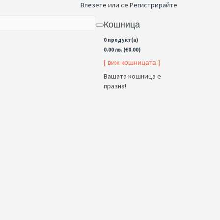
Влезете
или се
Регистрирайте
Кошница
0 продукт(а)
0.00 лв. (€0.00)
[ виж кошницата ]
Вашата кошница е
празна!