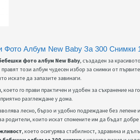
 Фото Албум New Baby За 300 Снимки 
бебешки фото албум New Baby
, създаден за красивот
правят този албум чудесен избор за снимки от първите
то искате да запазите завинаги.
м
, което го прави практичен и удобен за съхранение на
и приятно разглеждане у дома.
озволява лесно, бързо и удобно подреждане без лепене и
за родители, които искат спомените им да бъдат добре
ржливост
, което осигурява стабилност, здравина и дълъ
 бебешки албум за 300 снимки
с красива визия и над