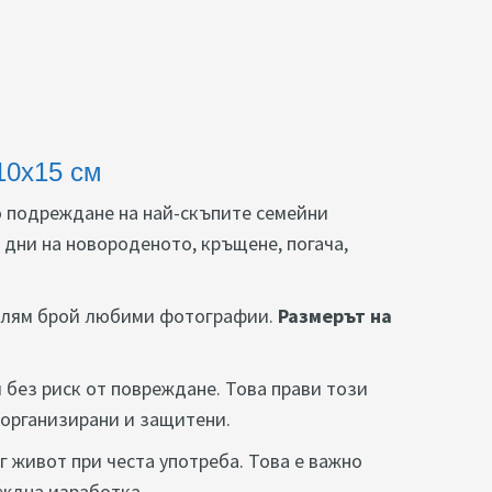
10x15 см
о подреждане на най-скъпите семейни
 дни на новороденото, кръщене, погача,
 голям брой любими фотографии.
Размерът на
 без риск от повреждане. Това прави този
 организирани и защитени.
г живот при честа употреба. Това е важно
еждна изработка.