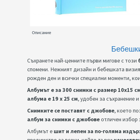
Описание
Бебешки
Съхранете най-ценните първи мигове с този
спомени. Нежният дизайн и бебешката визия 
рожден ден и всички специални моменти, кои
Албумът е за 300 снимки с размер 10x15 с
албума е 19 х 25 см
, удобен за съхранение 
Снимките се поставят с джобове
, което п
албум за снимки с джобове
отличен избор 
Албумът е
шит и лепен за по-голяма издъ
предимство за всеки, който търси
качествен