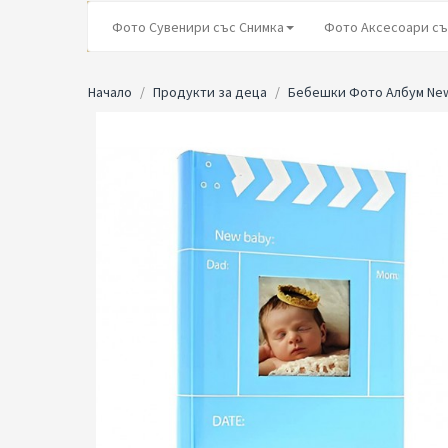
Фото Сувенири със Снимка
Фото Аксесоари съ
Начало
Продукти за деца
Бебешки Фото Албум New 