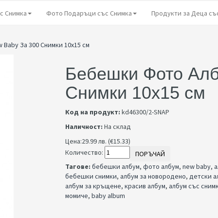
с Снимка
Фото Подаръци със Снимка
Продукти за Деца съ
Baby За 300 Снимки 10x15 см
Бебешки Фото Алб
Снимки 10x15 см
Код на продукт:
kd46300/2-SNAP
Наличност:
На склад
Цена:
29.99 лв. (€15.33)
Количество:
ПОРЪЧАЙ
Тагове:
бебешки албум
,
фото албум
,
new baby
,
а
бебешки снимки
,
албум за новородено
,
детски а
албум за кръщене
,
красив албум
,
албум със сним
момиче
,
baby album