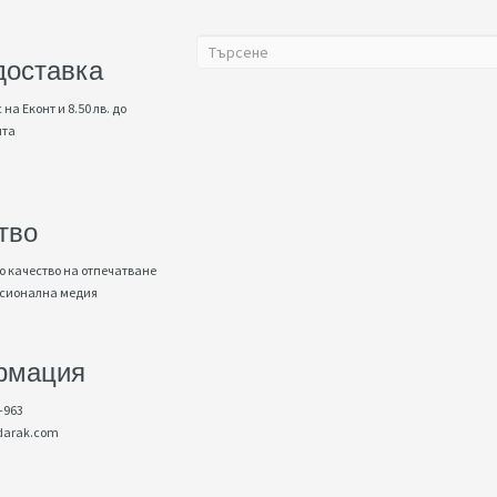
доставка
 на Еконт и 8.50 лв. до
нта
тво
 качество на отпечатване
есионална медия
рмация
-963
darak.com