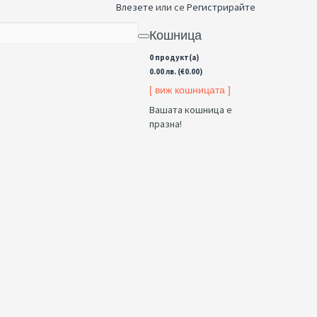
Влезете
или се
Регистрирайте
Кошница
0 продукт(а)
0.00 лв. (€0.00)
[ виж кошницата ]
Вашата кошница е
празна!