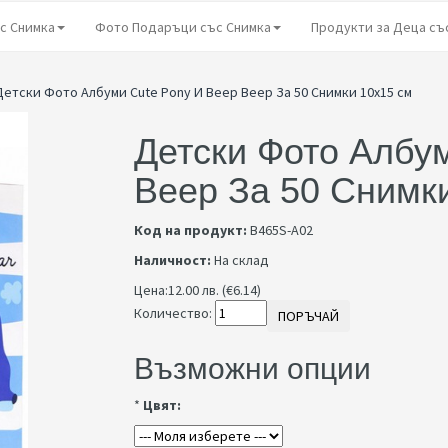
с Снимка
Фото Подаръци със Снимка
Продукти за Деца съ
Детски Фото Албуми Cute Pony И Beep Beep За 50 Снимки 10x15 см
Детски Фото Албу
Beep За 50 Снимк
Код на продукт:
B465S-A02
Наличност:
На склад
Цена:
12.00 лв. (€6.14)
Количество:
ПОРЪЧАЙ
Възможни опции
*
Цвят: