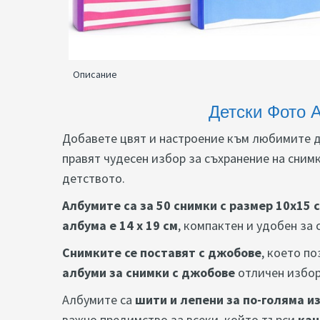
Описание
Детски Фото 
Добавете цвят и настроение към любимите д
правят чудесен избор за съхранение на сним
детството.
Албумите са за 50 снимки с размер 10x15 
албума е 14 х 19 см
, компактен и удобен за 
Снимките се поставят с джобове
, което п
албуми за снимки с джобове
отличен избор
Албумите са
шити и лепени за по-голяма 
важно предимство за всеки, който търси
кач