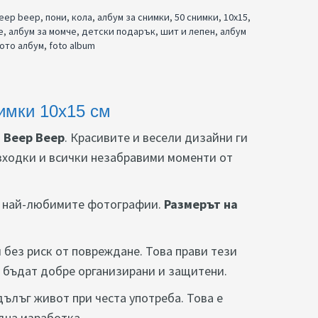
eep beep
,
пони
,
кола
,
албум за снимки
,
50 снимки
,
10x15
,
е
,
албум за момче
,
детски подарък
,
шит и лепен
,
албум
ото албум
,
foto album
имки 10x15 см
 Beep Beep
. Красивите и весели дизайни ги
азходки и всички незабравими моменти от
на най-любимите фотографии.
Размерът на
 без риск от повреждане. Това прави тези
а бъдат добре организирани и защитени.
дълъг живот при честа употреба. Това е
дна изработка.