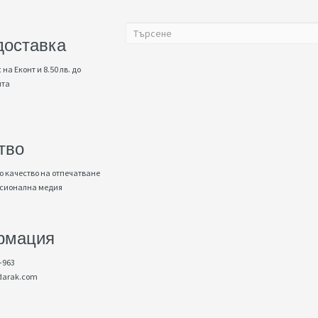
доставка
 на Еконт и 8.50 лв. до
нта
тво
 качество на отпечатване
есионална медия
рмация
-963
darak.com