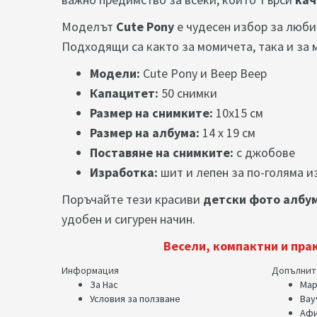
Моделът
Cute Pony
е чудесен избор за люби
Подходящи са както за момичета, така и за 
Модели:
Cute Pony и Beep Beep
Капацитет:
50 снимки
Размер на снимките:
10x15 см
Размер на албума:
14 х 19 см
Поставяне на снимките:
с джобове
Изработка:
шит и лепен за по-голяма 
Поръчайте тези красиви
детски фото албу
удобен и сигурен начин.
Весели, компактни и пра
Информация
Допълнит
За Нас
Мар
Условия за ползване
Вау
Афи