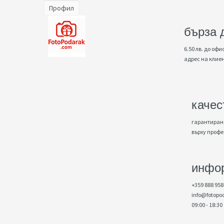
Профил
бърза 
6.50 лв. до офис
адрес на клие
качес
гарантирано
върху проф
инфо
+359 888 958
info@fotopo
09:00 - 18:30