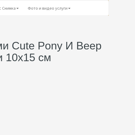
с Снимка
Фото и видео услуги
ми Cute Pony И Beep
и 10x15 см