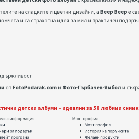
телите на сладките и цветни дизайни, а
Beep Beep
е св
момчета и са страхотна идея за мил и практичен подарък
издържливост
ми
от
FotoPodarak.com
и
Фото-Гърбачев-Ямбол
и съхр
ктични детски албуми – идеални за 50 любими снимк
елна информация
Моят профил
ки
Моят профил
чери за подарък
История на поръчките
лейт програма
Желани продукти