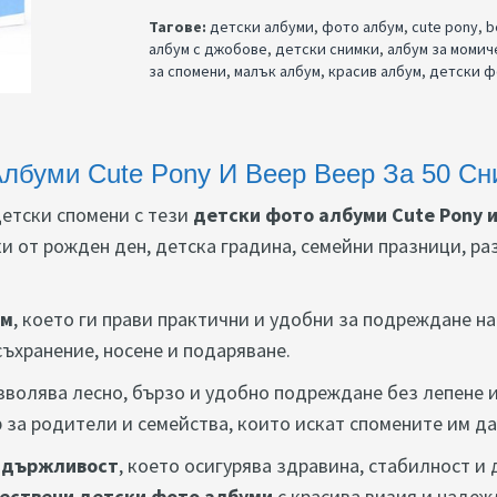
Тагове:
детски албуми
,
фото албум
,
cute pony
,
b
албум с джобове
,
детски снимки
,
албум за момич
за спомени
,
малък албум
,
красив албум
,
детски ф
Албуми Cute Pony И Beep Beep За 50 Сн
етски спомени с тези
детски фото албуми Cute Pony и
ки от рожден ден, детска градина, семейни празници, р
см
, което ги прави практични и удобни за подреждане 
съхранение, носене и подаряване.
озволява лесно, бързо и удобно подреждане без лепене и
 за родители и семейства, които искат спомените им д
издържливост
, което осигурява здравина, стабилност и 
ествени детски фото албуми
с красива визия и надеж