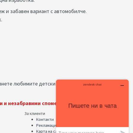
еж и забавен вариант с автомобилче.
.
анете любимите детски спомени по красив,
и и незабравими спомени!
За клиенти
Контакти
Рекламации
Карта на сайта