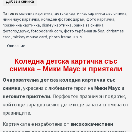
Тагове:
коледна картичка
,
детска картичка
,
картичка със снимка
,
мики маус картичка
,
коледен фотоподарък
,
фото картичка
,
празнична картичка
,
disney картичка
,
рамка за снимка
,
фотоподарък
,
fotopodarak.com
,
фото гърбачев ямбол
,
christmas
card
,
mickey mouse card
,
photo frame 10x15
Описание
Коледна детска картичка със
снимка – Мики Маус и приятели
Очарователна детска коледна картичка със
снимка
, украсена с любимите герои на
Мики Маус и
неговите приятели
. Перфектен празничен подарък,
който ще зарадва всяко дете и ще запази спомена от
празниците.
Картичката е изработена от
висококачествен