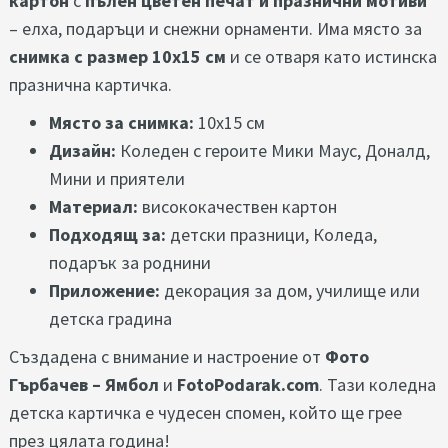
картон
с
пълен цветен печат и празнични мотиви
– елха, подаръци и снежни орнаменти. Има място за
снимка с размер 10x15 см
и се отваря като истинска
празнична картичка.
Място за снимка:
10x15 см
Дизайн:
Коледен с героите Мики Маус, Доналд,
Мини и приятели
Материал:
висококачествен картон
Подходящ за:
детски празници, Коледа,
подарък за роднини
Приложение:
декорация за дом, училище или
детска градина
Създадена с внимание и настроение от
Фото
Гърбачев – Ямбол
и
FotoPodarak.com
. Тази коледна
детска картичка е чудесен спомен, който ще грее
през цялата година!