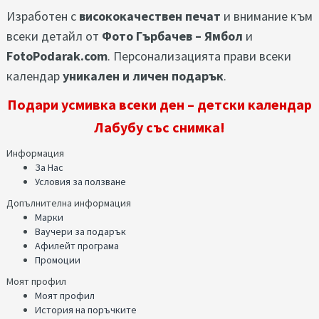
Изработен с
висококачествен печат
и внимание към
всеки детайл от
Фото Гърбачев – Ямбол
и
FotoPodarak.com
. Персонализацията прави всеки
календар
уникален и личен подарък
.
Подари усмивка всеки ден – детски календар
Лабубу със снимка!
Информация
За Нас
Условия за ползване
Допълнителна информация
Марки
Ваучери за подарък
Афилейт програма
Промоции
Моят профил
Моят профил
История на поръчките