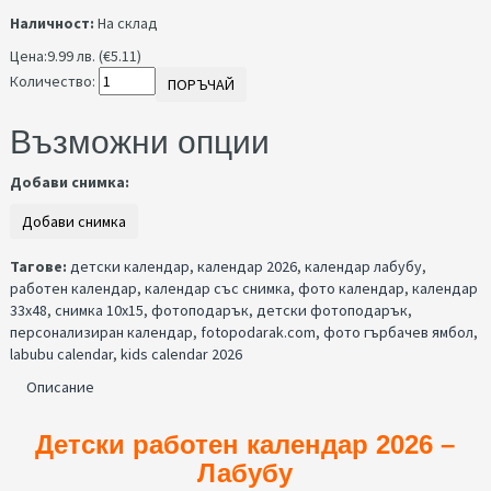
Наличност:
На склад
Цена:
9.99 лв. (€5.11)
Количество:
ПОРЪЧАЙ
Възможни опции
Добави снимка:
Тагове:
детски календар
,
календар 2026
,
календар лабубу
,
работен календар
,
календар със снимка
,
фото календар
,
календар
33x48
,
снимка 10x15
,
фотоподарък
,
детски фотоподарък
,
персонализиран календар
,
fotopodarak.com
,
фото гърбачев ямбол
,
labubu calendar
,
kids calendar 2026
Описание
Детски работен календар 2026 –
Лабубу