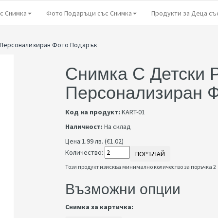
с Снимка
Фото Подаръци със Снимка
Продукти за Деца съ
– Персонализиран Фото Подарък
Снимка С Детски 
Персонализиран Ф
Код на продукт:
KART-01
Наличност:
На склад
Цена:
1.99 лв. (€1.02)
Количество:
ПОРЪЧАЙ
Този продукт изисква минимално количество за поръчка 2
Възможни опции
Снимка за картичка: