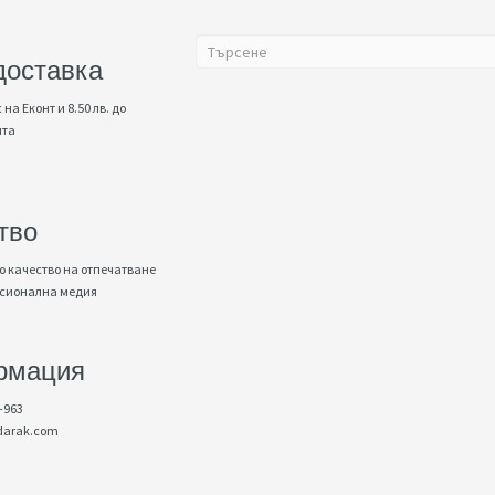
доставка
 на Еконт и 8.50 лв. до
нта
тво
 качество на отпечатване
есионална медия
рмация
-963
darak.com