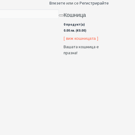
Влезете
или се
Регистрирайте
Кошница
0 продукт(а)
0.00 лв. (€0.00)
[ виж кошницата ]
Вашата кошница е
празна!