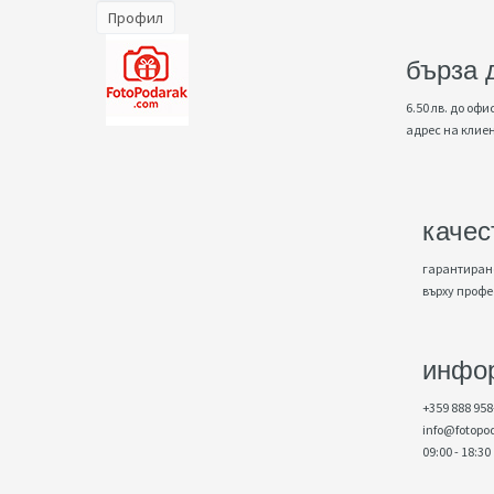
Профил
бърза 
6.50 лв. до офис
адрес на клие
качес
гарантирано
върху проф
инфо
+359 888 958
info@fotopo
09:00 - 18:30