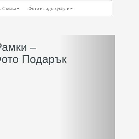
с Снимка
Фото и видео услуги
Рамки –
ото Подарък