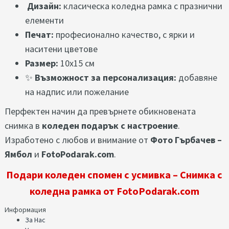
Дизайн:
класическа коледна рамка с празнични
елементи
Печат:
професионално качество, с ярки и
наситени цветове
Размер:
10x15 см
✨
Възможност за персонализация:
добавяне
на надпис или пожелание
Перфектен начин да превърнете обикновената
снимка в
коледен подарък с настроение
.
Изработено с любов и внимание от
Фото Гърбачев –
Ямбол
и
FotoPodarak.com
.
Подари коледен спомен с усмивка – Снимка с
коледна рамка от FotoPodarak.com
Информация
За Нас