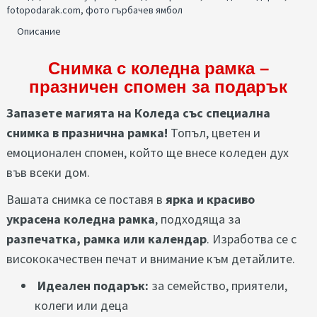
fotopodarak.com
,
фото гърбачев ямбол
Описание
Снимка с коледна рамка –
празничен спомен за подарък
Запазете магията на Коледа със специална
снимка в празнична рамка!
Топъл, цветен и
емоционален спомен, който ще внесе коледен дух
във всеки дом.
Вашата снимка се поставя в
ярка и красиво
украсена коледна рамка
, подходяща за
разпечатка, рамка или календар
. Изработва се с
висококачествен печат и внимание към детайлите.
Идеален подарък:
за семейство, приятели,
колеги или деца