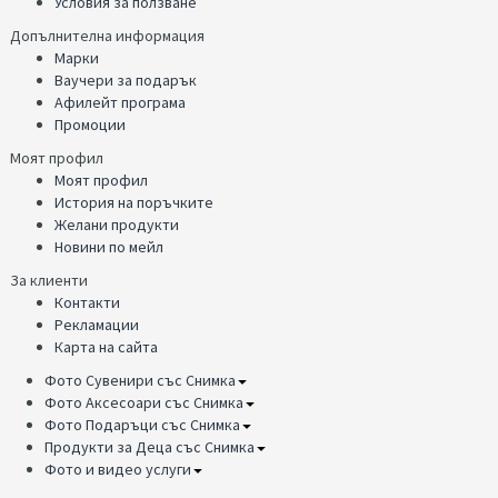
Условия за ползване
Допълнителна информация
Марки
Ваучери за подарък
Афилейт програма
Промоции
Моят профил
Моят профил
История на поръчките
Желани продукти
Новини по мейл
За клиенти
Контакти
Рекламации
Карта на сайта
Фото Сувенири със Снимка
Фото Аксесоари със Снимка
Фото Подаръци със Снимка
Продукти за Деца със Снимка
Фото и видео услуги