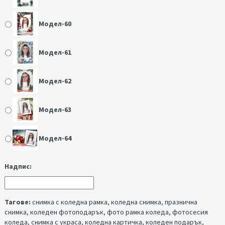
Модел-60
Модел-61
Модел-62
Модел-63
Модел-64
Надпис:
Тагове:
снимка с коледна рамка
,
коледна снимка
,
празнична
снимка
,
коледен фотоподарък
,
фото рамка коледа
,
фотосесия
коледа
,
снимка с украса
,
коледна картичка
,
коледен подарък
,