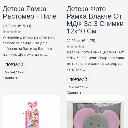
Детска Рамка
Детска Фото
Ръстомер - Пиле
Рамка Влакче От
МДФ За 3 Снимки
29.99 лв. (€15.33)
12x40 См
Уникален детски ръстомер с
22.99 лв. (€11.75)
весело пиленце – за да е
забавно за Вас и за Вашето
Детска Фото Рамка „Влакче“ От
мъниче. Ще може да от.....
МДФ За 3 Снимки Очарователна
детска фото рамка във форма
ПОРЪЧАЙ
на влакч.....
Към желани
Сравнете
ПОРЪЧАЙ
Към желани
Сравнете