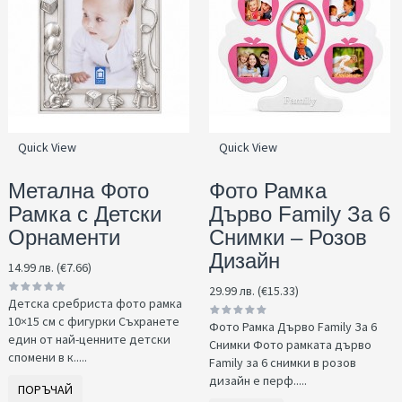
Quick View
Quick View
Метална Фото
Фото Рамка
Рамка с Детски
Дърво Family За 6
Орнаменти
Снимки – Розов
Дизайн
14.99 лв. (€7.66)
29.99 лв. (€15.33)
Детска сребриста фото рамка
10×15 см с фигурки Съхранете
Фото Рамка Дърво Family За 6
един от най-ценните детски
Снимки Фото рамката дърво
спомени в к.....
Family за 6 снимки в розов
дизайн е перф.....
ПОРЪЧАЙ