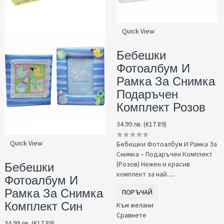
Quick View
Бебешки
Фотоалбум И
Рамка За Снимка
Подаръчен
Комплект Розов
34.99 лв. (€17.89)
Quick View
Бебешки Фотоалбум И Рамка За
Снимка – Подаръчен Комплект
(Розов) Нежен и красив
Бебешки
комплект за най.....
Фотоалбум И
Рамка За Снимка
ПОРЪЧАЙ
Комплект Син
Към желани
Сравнете
34.99 лв. (€17.89)