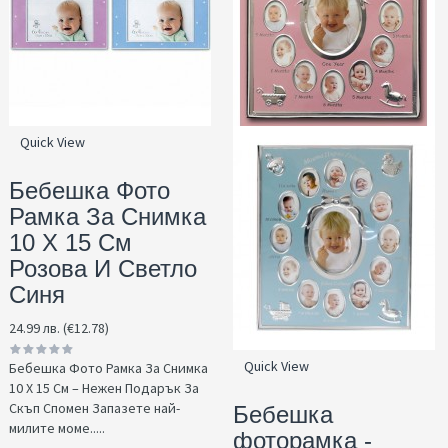
Quick View
Бебешка Фото
Рамка За Снимка
10 Х 15 См
Розова И Светло
Синя
24.99 лв. (€12.78)
Quick View
Бебешка Фото Рамка За Снимка
10 Х 15 См – Нежен Подарък За
Скъп Спомен Запазете най-
Бебешка
милите моме.....
фоторамка -