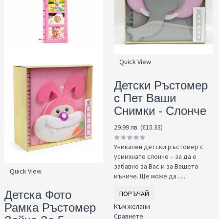
Quick View
Детски Ръстомер
с Пет Ваши
Снимки - Слонче
29.99 лв. (€15.33)
Уникален детски ръстомер с
усмихнато слонче – за да е
забавно за Вас и за Вашето
Quick View
мъниче. Ще може да .....
Детска Фото
ПОРЪЧАЙ
Рамка Ръстомер
Към желани
Сравнете