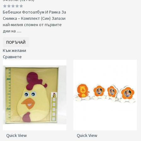
Бебешки Фотоалбум И Рамка За
Снимка – Комплект (Син) Запази
най-милия спомен от първите
дни на .....
ПОРЪЧАЙ
Към желани
Сравнете
Quick View
Quick View