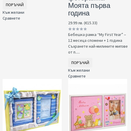
Моята първа
ПОРЪЧАЙ
година
Към желани
Сравнете
29.99 лв. (€15.33)
Бебешка рамка “My First Year” –
12 месеца спомени + 1 година
Съхранете най-милините мигове
от п.....
ПОРЪЧАЙ
Към желани
Сравнете