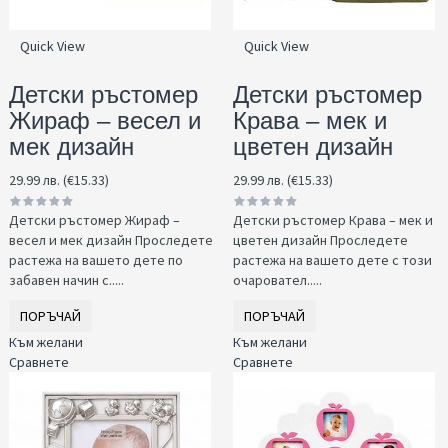
Quick View
Quick View
Детски ръстомер
Детски ръстомер
Жираф – весел и
Крава – мек и
мек дизайн
цветен дизайн
29.99 лв. (€15.33)
29.99 лв. (€15.33)
Детски ръстомер Жираф –
Детски ръстомер Крава – мек и
весел и мек дизайн Проследете
цветен дизайн Проследете
растежа на вашето дете по
растежа на вашето дете с този
забавен начин с.....
очаровател.....
ПОРЪЧАЙ
ПОРЪЧАЙ
Към желани
Към желани
Сравнете
Сравнете