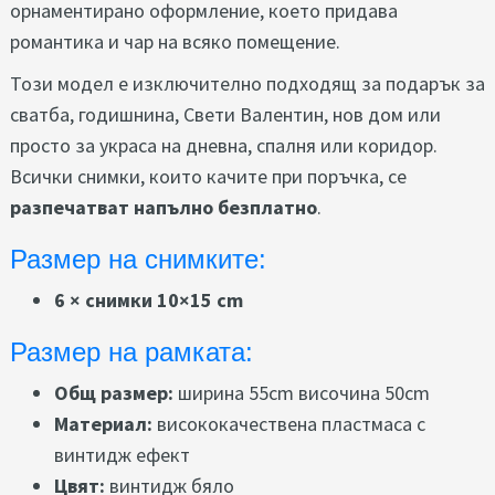
орнаментирано оформление, което придава
романтика и чар на всяко помещение.
Този модел е изключително подходящ за подарък за
сватба, годишнина, Свети Валентин, нов дом или
просто за украса на дневна, спалня или коридор.
Всички снимки, които качите при поръчка, се
разпечатват напълно безплатно
.
Размер на снимките:
6 × снимки 10×15 cm
Размер на рамката:
Общ размер:
ширина 55cm височина
50cm
Материал:
висококачествена пластмаса с
винтидж ефект
Цвят:
винтидж бяло