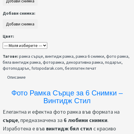
Добави снимка:
Цвят:
Тагове:
рамка сърце
,
винтидж рамка
,
рамка 6 снимки
,
фото рамка
,
бяла винтидж рамка
,
фоторамка
,
декоративна рамка
,
подарък
,
фотоподарък
,
fotopodarak.com
,
безплатен печат
Описание
Фото Рамка Сърце за 6 Снимки –
Винтидж Стил
Елегантна и ефектна фото рамка във формата на
сърце
, предназначена за
6 любими снимки
.
Изработена е във
винтидж бял стил
с красиво