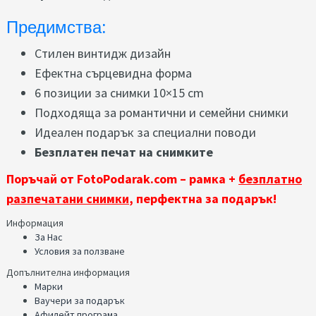
Предимства:
Стилен винтидж дизайн
Ефектна сърцевидна форма
6 позиции за снимки 10×15 cm
Подходяща за романтични и семейни снимки
Идеален подарък за специални поводи
Безплатен печат на снимките
Поръчай от FotoPodarak.com – рамка +
безплатно
разпечатани снимки
, перфектна за подарък!
Информация
За Нас
Условия за ползване
Допълнителна информация
Марки
Ваучери за подарък
Афилейт програма