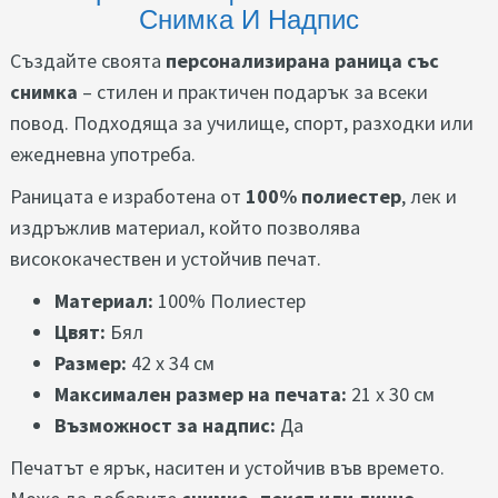
Снимка И Надпис
Създайте своята
персонализирана раница със
снимка
– стилен и практичен подарък за всеки
повод. Подходяща за училище, спорт, разходки или
ежедневна употреба.
Раницата е изработена от
100% полиестер
, лек и
издръжлив материал, който позволява
висококачествен и устойчив печат.
Материал:
100% Полиестер
Цвят:
Бял
Размер:
42 x 34 см
Максимален размер на печата:
21 x 30 см
Възможност за надпис:
Да
Печатът е ярък, наситен и устойчив във времето.