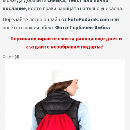
Може да добавите
снимка, текст или лично
послание
, което прави раницата напълно уникална.
Поръчайте лесно онлайн от
FotoPodarak.com
или
посетете нашия обект
Фото-Гърбачев-Ямбол
.
Персонализирайте своята раница още днес и
създайте незабравим подарък!
Още + (4)