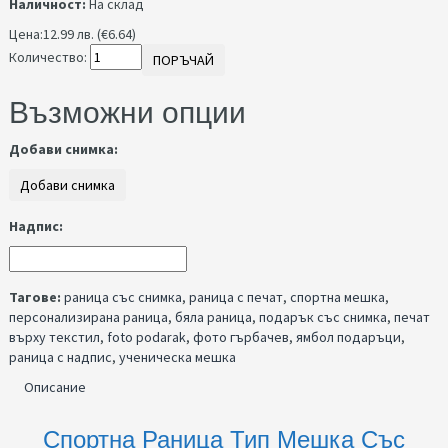
Наличност:
На склад
Цена:
12.99 лв. (€6.64)
Количество:
ПОРЪЧАЙ
Възможни опции
Добави снимка:
Надпис:
Тагове:
раница със снимка
,
раница с печат
,
спортна мешка
,
персонализирана раница
,
бяла раница
,
подарък със снимка
,
печат
върху текстил
,
foto podarak
,
фото гърбачев
,
ямбол подаръци
,
раница с надпис
,
ученическа мешка
Описание
Спортна Раница Тип Мешка Със