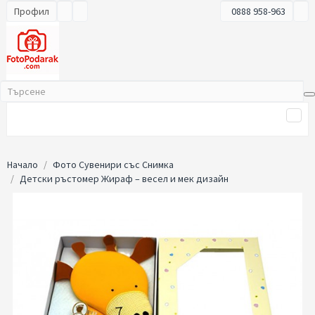
Профил
0888 958-963
Начало
Фото Сувенири със Снимка
Детски ръстомер Жираф – весел и мек дизайн