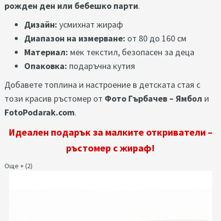
рожден ден или бебешко парти
.
Дизайн:
усмихнат жираф
Диапазон на измерване:
от 80 до 160 см
Материал:
мек текстил, безопасен за деца
Опаковка:
подаръчна кутия
Добавете топлина и настроение в детската стая с
този красив ръстомер от
Фото Гърбачев – Ямбол
и
FotoPodarak.com
.
Идеален подарък за малките откриватели –
ръстомер с жираф!
Още + (2)