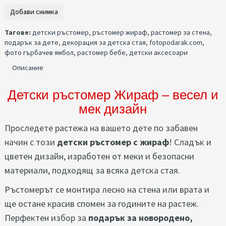
Тагове:
детски ръстомер
,
ръстомер жираф
,
растомер за стена
,
подарък за дете
,
декорация за детска стая
,
fotopodarak.com
,
фото гърбачев ямбол
,
растомер бебе
,
детски аксесоари
Описание
Детски ръстомер Жираф – весел и
мек дизайн
Проследете растежа на вашето дете по забавен
начин с този
детски ръстомер с жираф
! Сладък и
цветен дизайн, изработен от меки и безопасни
материали, подходящ за всяка детска стая.
Ръстомерът се монтира лесно на стена или врата и
ще остане красив спомен за годините на растеж.
Перфектен избор за
подарък за новородено,