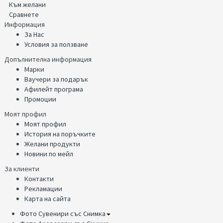
Към желани
Сравнете
Информация
За Нас
Условия за ползване
Допълнителна информация
Марки
Ваучери за подарък
Афилейт програма
Промоции
Моят профил
Моят профил
История на поръчките
Желани продукти
Новини по мейл
За клиенти
Контакти
Рекламации
Карта на сайта
Фото Сувенири със Снимка