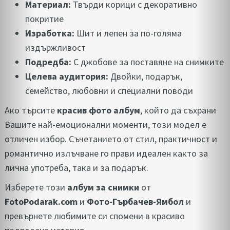
Материал:
Твърди корици с декоративно
покритие
Изработка:
Шит и лепен за по-голяма
издържливост
Подредба:
С джобове за поставяне на снимките
Целева аудитория:
Двойки, подарък,
семейство, любовни и специални поводи
Ако търсите
красив фото албум
, който да съхрани
Вашите най-емоционални моменти, този модел е
отличен избор. Съчетанието от стил, практичност и
романтично излъчване го прави идеален както за
лична употреба, така и за подарък.
Изберете този
албум за снимки
от
FotoPodarak.com
и
Фото-Гърбачев-Ямбол
и
превърнете любимите си спомени в красиво