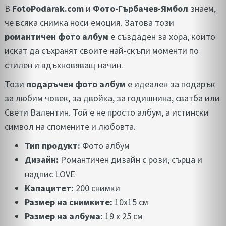
В
FotoPodarak.com
и
Фото-Гърбачев-Ямбол
знаем,
че всяка снимка носи емоция. Затова този
романтичен фото албум
е създаден за хора, които
искат да съхранят своите най-скъпи моменти по
стилен и вдъхновяващ начин.
Този
подаръчен фото албум
е идеален за подарък
за любим човек, за двойка, за годишнина, сватба или
Свети Валентин. Той е не просто албум, а истински
символ на спомените и любовта.
Тип продукт:
Фото албум
Дизайн:
Романтичен дизайн с рози, сърца и
надпис LOVE
Капацитет:
200 снимки
Размер на снимките:
10x15 см
Размер на албума:
19 х 25 см