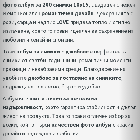
фото албум за 200 снимки 10x15
, създаден с нежен
и емоционален
романтичен дизайн
. Декорацията с
рози, сърца и надпис
LOVE
придава топло и стилно
излъчване, което го прави идеален за съхранение на
любовни и семейни спомени.
Този
албум за снимки с джобове
е перфектен за
снимки от сватби, годишнини, романтични моменти,
празници и незабравими срещи. Благодарение на
удобните
джобове за поставяне на снимките
,
подреждането е лесно, бързо и удобно.
Албумът е
шит и лепен за по-голяма
издържливост
, което гарантира стабилност и дълъг
живот на продукта. Това го прави отличен избор за
всеки, който търси
качествен фото албум
с красив
дизайн и надеждна изработка.