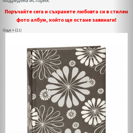
подредена история.
Поръчайте сега и съхранете любовта си в стилен
фото албум, който ще остане завинаги!
Още + (11)