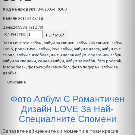
Код на продукт:
B46200S-PROUD
Наличност:
На склад
Цена:
24.99 лв. (€12.78)
Количество:
ПОРЪЧАЙ
Тагове:
фото албум
,
албум за снимки
,
албум 200 снимки
,
албум
10x15
,
романтичен албум
,
love албум
,
албум с цветя
,
албум със
сърца
,
албум с джобове
,
шит и лепен албум
,
подаръчен албум
,
албум за спомени
,
семеен албум
,
албум за любов
,
foto podarak
,
fotopodarak
,
фото-гърбачев-ямбол
,
фото подарък
,
албум за
двойка
Описание
Фото Албум С Романтичен
Дизайн LOVE За Най-
Специалните Спомени
Запазете най-ценните си моменти в този красив