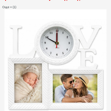
Още + (1)