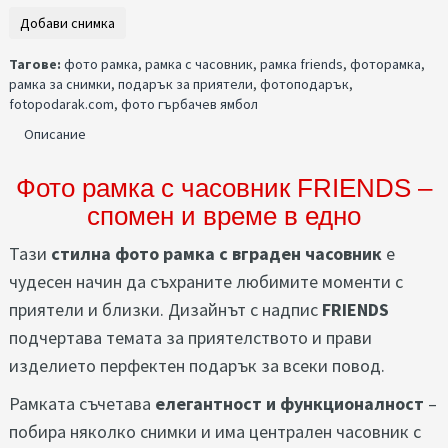
Тагове:
фото рамка
,
рамка с часовник
,
рамка friends
,
фоторамка
,
рамка за снимки
,
подарък за приятели
,
фотоподарък
,
fotopodarak.com
,
фото гърбачев ямбол
Описание
Фото рамка с часовник FRIENDS –
спомен и време в едно
Тази
стилна фото рамка с вграден часовник
е
чудесен начин да съхраните любимите моменти с
приятели и близки. Дизайнът с надпис
FRIENDS
подчертава темата за приятелството и прави
изделието перфектен подарък за всеки повод.
Рамката съчетава
елегантност и функционалност
–
побира няколко снимки и има централен часовник с