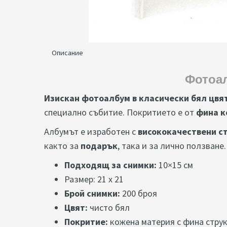
Описание
Фотоал
Изискан фотоалбум в класически бял цвя
специално събитие. Покритието е от
фина к
Албумът е изработен с
висококачествени с
както за
подарък
, така и за лично ползване.
Подходящ за снимки:
10×15 см
Размер: 21 х 21
Брой снимки:
200 броя
Цвят:
чисто бял
Покритие:
кожена материя с фина стру