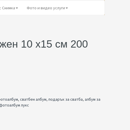
с Снимка
Фото и видео услуги
жен 10 х15 см 200
фотоалбум
,
сватбен албум
,
подарък за сватба
,
албум за
фотоалбум лукс