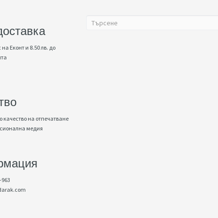
доставка
 на Еконт и 8.50 лв. до
нта
тво
 качество на отпечатване
есионална медия
рмация
-963
darak.com