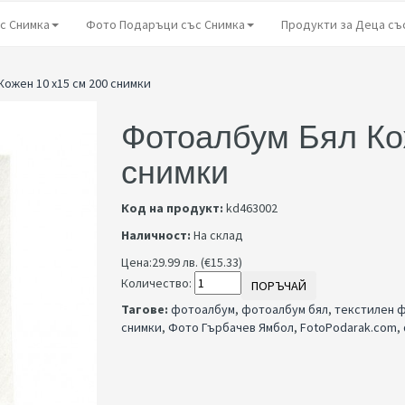
с Снимка
Фото Подаръци със Снимка
Продукти за Деца съ
ожен 10 х15 см 200 снимки
Фотоалбум Бял Ко
снимки
Код на продукт:
kd463002
Наличност:
На склад
Цена:
29.99 лв. (€15.33)
Количество:
ПОРЪЧАЙ
Тагове:
фотоалбум
,
фотоалбум бял
,
текстилен 
снимки
,
Фото Гърбачев Ямбол
,
FotoPodarak.com
,