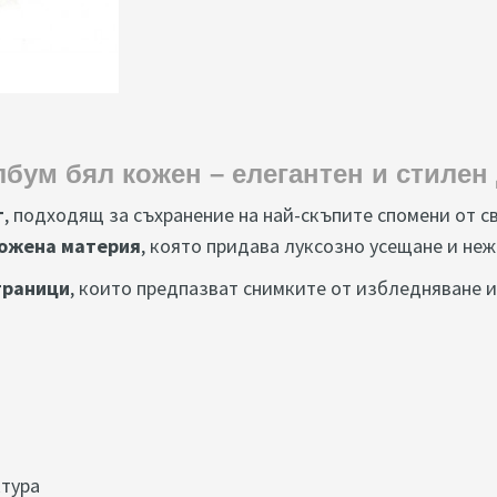
бум бял кожен – елегантен и стилен
т
, подходящ за съхранение на най-скъпите спомени от с
ожена материя
, която придава луксозно усещане и неж
траници
, които предпазват снимките от избледняване 
ктура