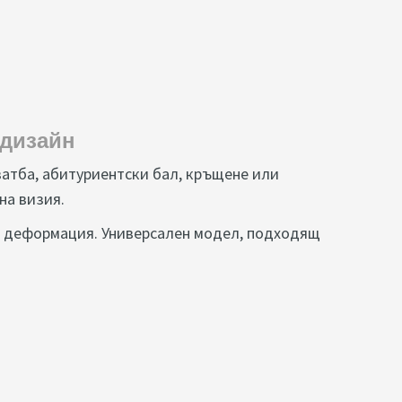
 дизайн
ватба, абитуриентски бал, кръщене или
на визия.
и деформация. Универсален модел, подходящ