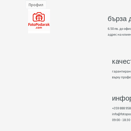
Профил
бърза 
6.50 лв. до офис
адрес на клие
качес
гарантирано
върху проф
инфо
+359 888 958
info@fotopo
09:00 - 18:30