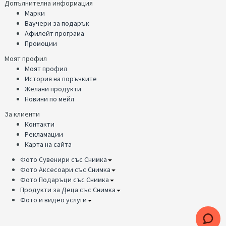
Допълнителна информация
Марки
Ваучери за подарък
Афилейт програма
Промоции
Моят профил
Моят профил
История на поръчките
Желани продукти
Новини по мейл
За клиенти
Контакти
Рекламации
Карта на сайта
Фото Сувенири със Снимка
Фото Аксесоари със Снимка
Фото Подаръци със Снимка
Продукти за Деца със Снимка
Фото и видео услуги