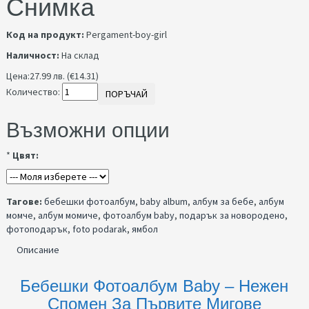
Снимка
Код на продукт:
Pergament-boy-girl
Наличност:
На склад
Цена:
27.99 лв. (€14.31)
Количество:
ПОРЪЧАЙ
Възможни опции
*
Цвят:
Тагове:
бебешки фотоалбум
,
baby album
,
албум за бебе
,
албум
момче
,
албум момиче
,
фотоалбум baby
,
подарък за новородено
,
фотоподарък
,
foto podarak
,
ямбол
Описание
Бебешки Фотоалбум Baby – Нежен
Спомен За Първите Мигове