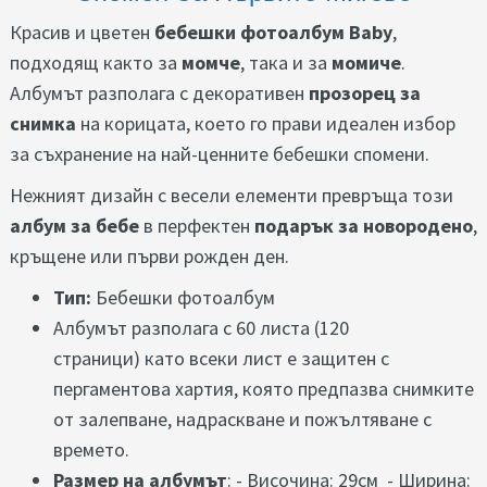
Красив и цветен
бебешки фотоалбум Baby
,
подходящ както за
момче
, така и за
момиче
.
Албумът разполага с декоративен
прозорец за
снимка
на корицата, което го прави идеален избор
за съхранение на най-ценните бебешки спомени.
Нежният дизайн с весели елементи превръща този
албум за бебе
в перфектен
подарък за новородено
,
кръщене или първи рожден ден.
Тип:
Бебешки фотоалбум
Албумът разполага с 60 листа (120
страници) като всеки лист е защитен с
пергаментова хартия, която предпазва снимките
от залепване, надраскване и пожълтяване с
времето.
Размер на албумът
: ​- Височина: 29см - Ширина: