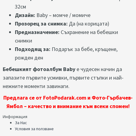
32см
Дизайн:
Baby – момче / момиче
Прозорец за снимка:
Да (на корицата)
Предназначение:
Съхранение на бебешки
снимки
Подходящ за:
Подарък за бебе, кръщене,
рожден ден
Бебешкият фотоалбум Baby
е чудесен начин да
запазите първите усмивки, първите стъпки и най-
нежните моменти завинаги.
Предлага се от FotoPodarak.com и Фото-Гърбачев-
Ямбол – качество и внимание към всеки спомен!
Информация
За Нас
Условия за ползване