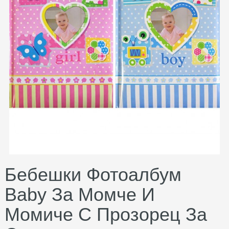
Бебешки Фотоалбум
Baby За Момче И
Момиче С Прозорец За