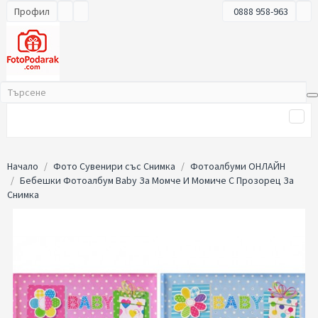
Профил
0888 958-963
Начало
Фото Сувенири със Снимка
Фотоалбуми ОНЛАЙН
Бебешки Фотоалбум Baby За Момче И Момиче С Прозорец За
Снимка