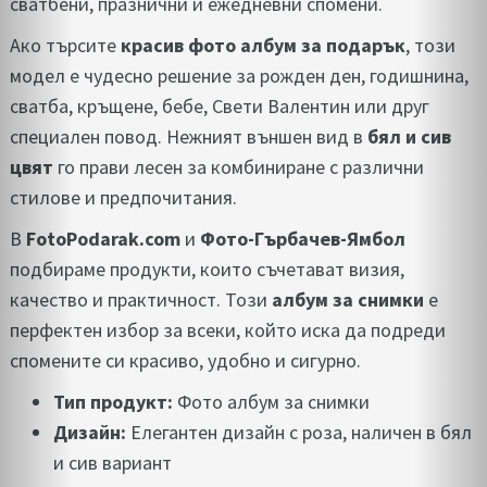
сватбени, празнични и ежедневни спомени.
Ако търсите
красив фото албум за подарък
, този
модел е чудесно решение за рожден ден, годишнина,
сватба, кръщене, бебе, Свети Валентин или друг
специален повод. Нежният външен вид в
бял и сив
цвят
го прави лесен за комбиниране с различни
стилове и предпочитания.
В
FotoPodarak.com
и
Фото-Гърбачев-Ямбол
подбираме продукти, които съчетават визия,
качество и практичност. Този
албум за снимки
е
перфектен избор за всеки, който иска да подреди
спомените си красиво, удобно и сигурно.
Тип продукт:
Фото албум за снимки
Дизайн:
Елегантен дизайн с роза, наличен в бял
и сив вариант