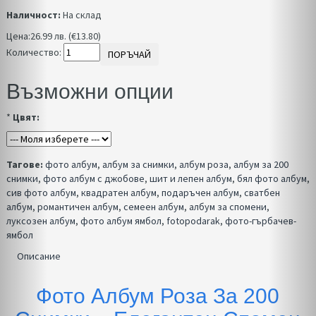
Наличност:
На склад
Цена:
26.99 лв. (€13.80)
Количество:
ПОРЪЧАЙ
Възможни опции
*
Цвят:
Тагове:
фото албум
,
албум за снимки
,
албум роза
,
албум за 200
снимки
,
фото албум с джобове
,
шит и лепен албум
,
бял фото албум
,
сив фото албум
,
квадратен албум
,
подаръчен албум
,
сватбен
албум
,
романтичен албум
,
семеен албум
,
албум за спомени
,
луксозен албум
,
фото албум ямбол
,
fotopodarak
,
фото-гърбачев-
ямбол
Описание
Фото Албум Роза За 200