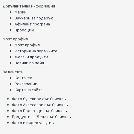
Допълнителна информация
Марки
Ваучери за подарък
Афилейт програма
Промоции
Моят профил
Моят профил
История на поръчките
Желани продукти
Новини по мейл
За клиенти
Контакти
Рекламации
Карта на сайта
Фото Сувенири със Снимка
Фото Аксесоари със Снимка
Фото Подаръци със Снимка
Продукти за Деца със Снимка
Фото и видео услуги