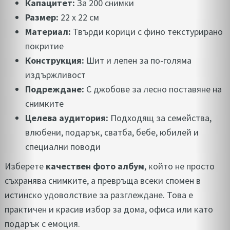
Капацитет:
За 200 снимки
Размер:
22 х 22 см
Материал:
Твърди корици с фино текстурирано
покритие
Конструкция:
Шит и лепен за по-голяма
издържливост
Подреждане:
С джобове за лесно поставяне на
снимките
Целева аудитория:
Подходящ за семейства,
влюбени, подарък, сватба, бебе, юбилей и
специални поводи
Изберете
качествен фото албум
, който не просто
съхранява снимките, а превръща всеки спомен в
истинско удоволствие за разглеждане. Това е
практичен и красив избор за дома, офиса или като
подарък с емоция.