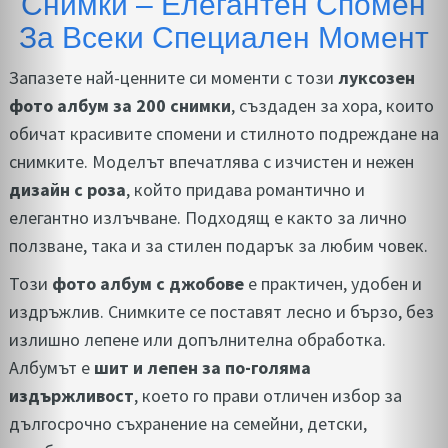
Снимки – Елегантен Спомен
За Всеки Специален Момент
Запазете най-ценните си моменти с този
луксозен
фото албум за 200 снимки
, създаден за хора, които
обичат красивите спомени и стилното подреждане на
снимките. Моделът впечатлява с изчистен и нежен
дизайн с роза
, който придава романтично и
елегантно излъчване. Подходящ е както за лично
ползване, така и за стилен подарък за любим човек.
Този
фото албум с джобове
е практичен, удобен и
издръжлив. Снимките се поставят лесно и бързо, без
излишно лепене или допълнителна обработка.
Албумът е
шит и лепен за по-голяма
издържливост
, което го прави отличен избор за
дългосрочно съхранение на семейни, детски,