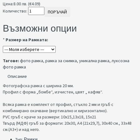
Цена:
8.00 лв. (€4.09)
Количество:
ПОРЪЧАЙ
Възможни опции
*
Размер на Рамката:
Тагове:
фото рамка
,
рамка за снимка
,
уникална рамка
,
луксозна
фото рамка
Описание
Фотографска рамка с ширина 20 мм.
Профил с форма „бомбе“, изчистен, цвят „ кафяв“.
Всяка рамка е комплект от профил, стъкло 2 мм и гръб с
комбинирано окачване (вертикално и хиризонтално).
PVC гръб с краче за размери: 10х15,13х18, 15х21
Твърд (МДФ) гръб за формати: 20х30, A4 (21x29,7), 30х40 см., 33х48
см.(А3+) и над него.
Рамки
Тип: