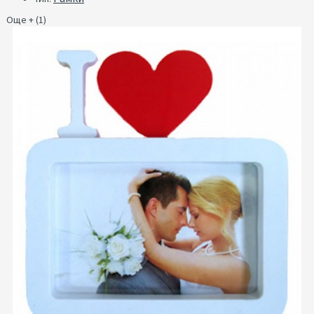
Още + (1)