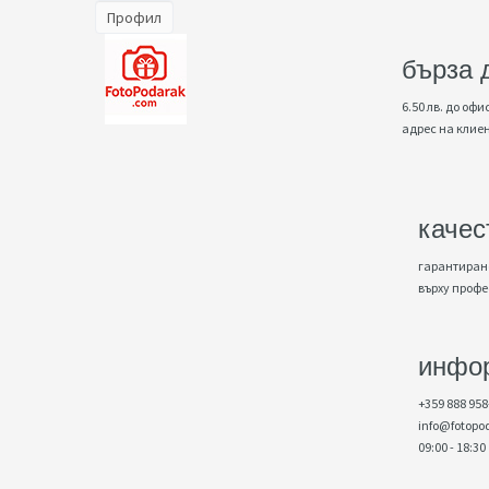
Профил
бърза 
6.50 лв. до офис
адрес на клие
качес
гарантирано
върху проф
инфо
+359 888 958
info@fotopo
09:00 - 18:30