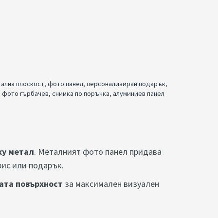
ална плоскост
,
фото панел
,
персонализиран подарък
,
,
фото гърбачев
,
снимка по поръчка
,
алуминиев панел
ху метал
. Металният фото панел придава
фис или подарък.
ата повърхност
за максимален визуален