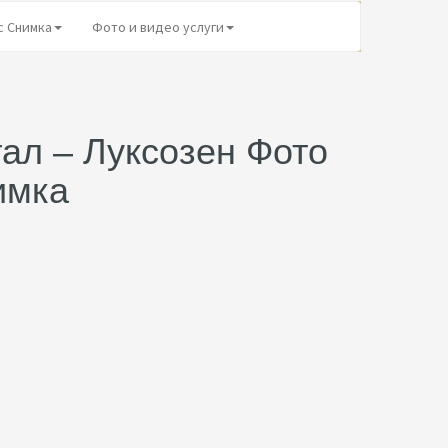
с Снимка
Фото и видео услуги
ал – Луксозен Фото
имка