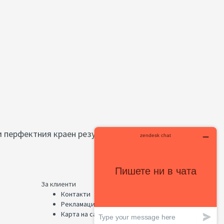
 перфектния краен резултат.
За клиенти
Контакти
Рекламации
Карта на сайта