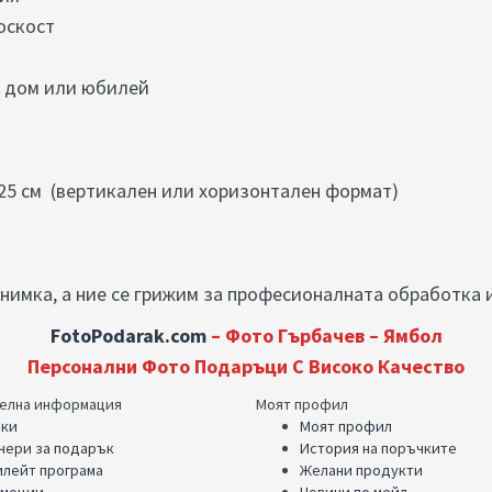
оскост
, дом или юбилей
25 см
(вертикален или хоризонтален формат)
нимка, а ние се грижим за професионалната обработка и
FotoPodarak.com
– Фото Гърбачев – Ямбол
Персонални Фото Подаръци С Високо Качество
елна информация
Моят профил
ки
Моят профил
чери за подарък
История на поръчките
лейт програма
Желани продукти