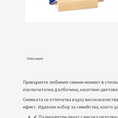
Описание
Превърнете любимия семеен момент в стилн
изключителна дълбочина, наситени цветове 
Снимката се отпечатва върху висококачеств
ефект. Идеален избор за семейства, които ц
✔ Пълноцветен печат с висока резолю