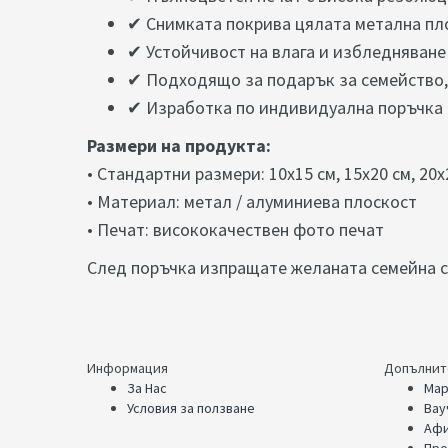
✔ Снимката покрива цялата метална пл
✔ Устойчивост на влага и избледняване
✔ Подходящо за подарък за семейство
✔ Изработка по индивидуална поръчка
Размери на продукта:
• Стандартни размери: 10х15 см, 15
х20 см, 20х
• Материал: метал / алуминиева плоскост
• Печат: висококачествен фото печат
След поръчка изпращате желаната семейна с
Информация
Допълнит
За Нас
Мар
Условия за ползване
Вау
Афи