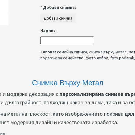
*
Добави снимка:
Надпис:
Тагове:
семейна снимка
,
снимка върху метал
,
мет
подарък за семейство
,
фото ямбол
,
foto podarak
Снимка Върху Метал
а и модерна декорация с
персонализирана снимка вър
и дълготрайност, подходящ както за дома, така и за о
ена метална плоскост, като изображението покрива
цял
енят модерния дизайн и качествената изработка.
ция