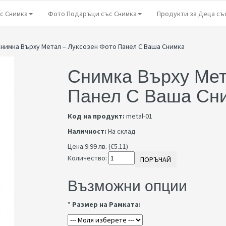
с Снимка
Фото Подаръци със Снимка
Продукти за Деца съ
нимка Върху Метал – Луксозен Фото Панел С Ваша Снимка
Снимка Върху Мет
Панел С Ваша Сн
Код на продукт:
metal-01
Наличност:
На склад
Цена:
9.99 лв. (€5.11)
Количество:
ПОРЪЧАЙ
Възможни опции
*
Размер на Рамката: