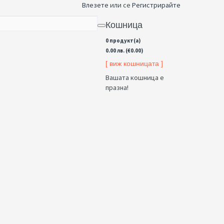
Влезете
или се
Регистрирайте
Кошница
0 продукт(а)
0.00 лв. (€0.00)
[ виж кошницата ]
Вашата кошница е
празна!