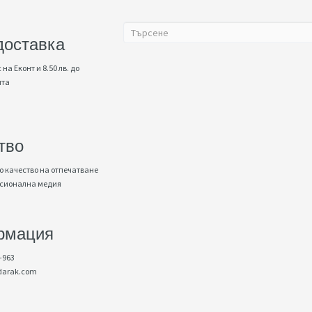
доставка
 на Еконт и 8.50 лв. до
нта
тво
 качество на отпечатване
есионална медия
рмация
-963
darak.com