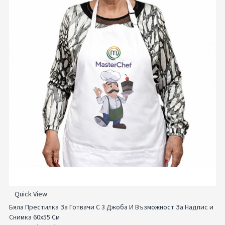
Quick View
Бяла Престилка За Готвачи С 3 Джоба И Възможност За Надпис и
Снимка 60x55 См