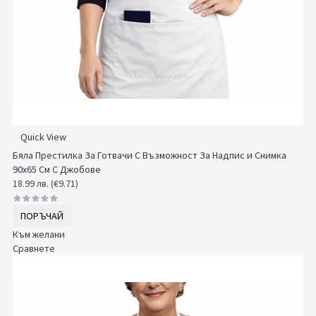
Quick View
Бяла Престилка За Готвачи С Възможност За Надпис и Снимка
90x65 См С Джобове
18.99 лв. (€9.71)
ПОРЪЧАЙ
Към желани
Сравнете