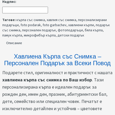
Надпис:
Тагове:
кърпа със снимка
,
хавлия със снимка
,
персонализирани
подаръци
,
foto podarak
,
foto garbachev
,
хавлиени кърпи
,
подарък
със снимка
,
персонален подарък
,
фотоподаръци
,
бяла кърпа
,
памук кърпа
,
микрофибър кърпа
,
детски подарък
Описание
Хавлиена Кърпа със Снимка –
Персонален Подарък за Всеки Повод
Подарете стил, оригиналност и практичност с нашата
хавлиена кърпа със снимка по Ваш избор
. Тази
персонализирана кърпа е идеален подарък за
рожден ден, имен ден, празник, абитуриентски бал,
дете, семейство или специален човек. Печатът е
изключително детайлен и устойчив – цветовете